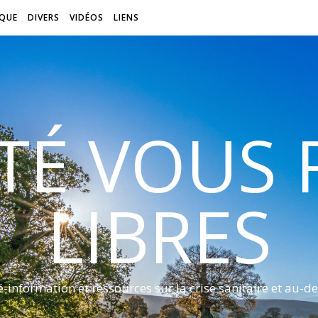
QUE
DIVERS
VIDÉOS
LIENS
ITÉ VOUS
LIBRES
é-information et ressources sur la crise sanitaire et au-de