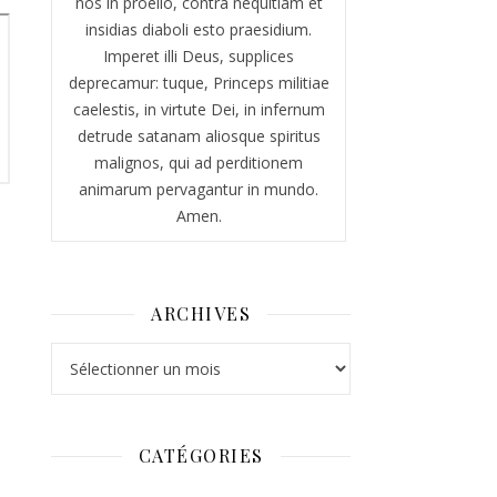
nos in proelio, contra nequitiam et
insidias diaboli esto praesidium.
Imperet illi Deus, supplices
deprecamur: tuque, Princeps militiae
caelestis, in virtute Dei, in infernum
detrude satanam aliosque spiritus
malignos, qui ad perditionem
animarum pervagantur in mundo.
Amen.
ARCHIVES
Archives
CATÉGORIES