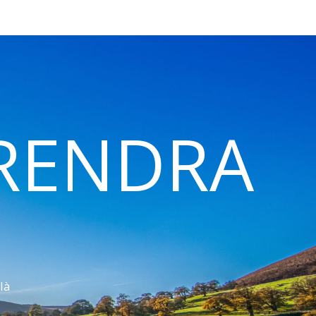
 RENDRA
là