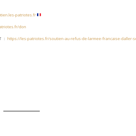
tien.les-patriotes.fr
atriotes.fr/don
NT :
https://les-patriotes.fr/soutien-au-refus-de-larmee-francaise-daller-s