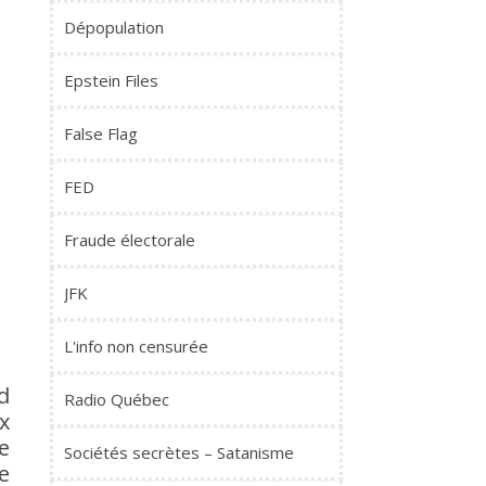
Dépopulation
Epstein Files
False Flag
FED
Fraude électorale
JFK
L'info non censurée
d
Radio Québec
x
e
Sociétés secrètes – Satanisme
e