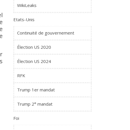
WikiLeaks
l
Etats-Unis
e
e
Continuité de gouvernement
e
Élection US 2020
r
s
Élection US 2024
RFK
Trump 1er mandat
Trump 2° mandat
Foi