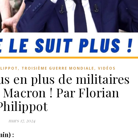
,
,
ILIPPOT
TROISIÈME GUERRE MONDIALE
VIDÉOS
us en plus de militaires
 Macron ! Par Florian
Philippot
mars 17, 2024
in) :