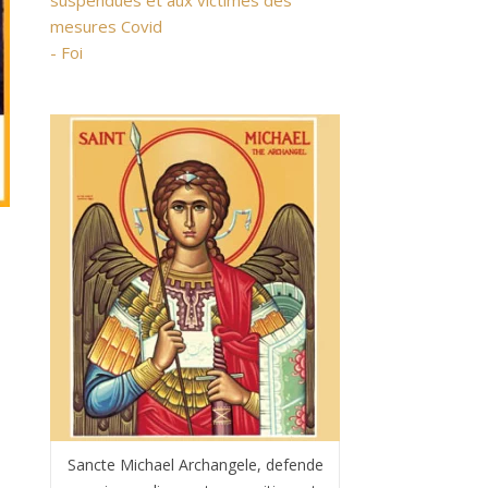
suspendues et aux victimes des
mesures Covid
- Foi
Sancte Michael Archangele, defende