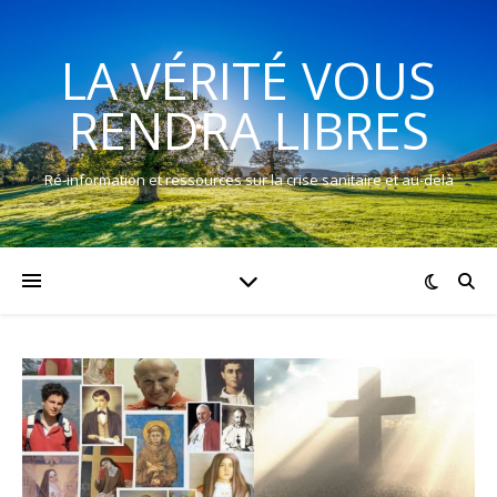
LA VÉRITÉ VOUS
RENDRA LIBRES
Ré-information et ressources sur la crise sanitaire et au-delà