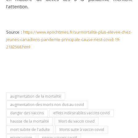
l’attention.
Source :
https://www.epochtimes.fr/surmortalite-plus-elevee-chez-
jeunes-canadiens-pandemie-principale-cause-nest-covid-19-
2182568.html
augmentation de la mortalité
augmentation des morts non dus au covid
danger des vaccins
effets indésirables vaccins covid
hausse de la mortalité
Mort du vaccin covid
mort subite de l'adulte
Morts suite à vaccin covid
morts vaccin
risque vaccins covid