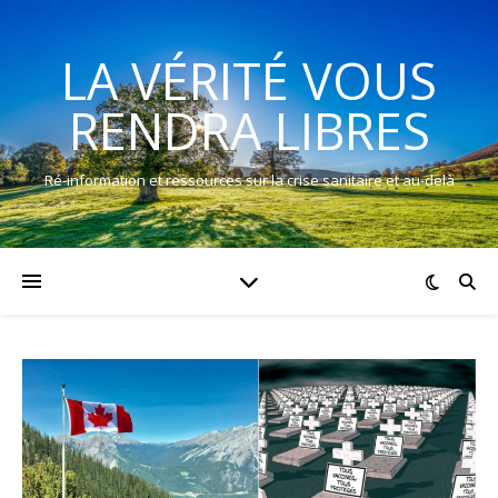
LA VÉRITÉ VOUS
RENDRA LIBRES
Ré-information et ressources sur la crise sanitaire et au-delà