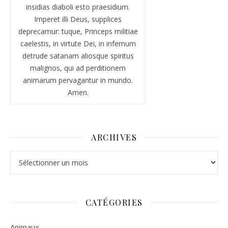
insidias diaboli esto praesidium.
Imperet illi Deus, supplices
deprecamur: tuque, Princeps militiae
caelestis, in virtute Dei, in infernum
detrude satanam aliosque spiritus
malignos, qui ad perditionem
animarum pervagantur in mundo.
Amen.
ARCHIVES
Archives
CATÉGORIES
Animaux