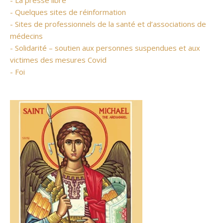
- La presse libre
- Quelques sites de réinformation
- Sites de professionnels de la santé et d’associations de
médecins
- Solidarité – soutien aux personnes suspendues et aux
victimes des mesures Covid
- Foi