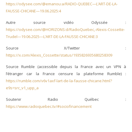
https://odysee.com/@emanou:a/RADIO-QUEBEC—L’ART-DE-LA-
FAUSSE-CHICANE—19.06.2025:4
Autre source vidéo Odyssée :
https://odysee.com/@HORIZONS:d/RadioQuebec,-Alexis-Cossette-
Trudel—19.06.2025—L’ART-DE-LA-FAUSSE-CHICANE:3
Source X/Twitter :
https://x.com/Alexis_Cossette/status/1935826935680258309
Source Rumble (accessible depuis la France avec un VPN à
l’étranger car la France censure la plateforme Rumble) :
https://rumble.com/v6v1axf-lart-de-la-fausse-chicane.html?
e9s=src_v1_upp_a
Soutenir Radio Québec :
https://www.radioquebec.tv/#sociofinancement