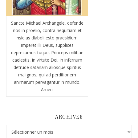
Sancte Michael Archangele, defende
nos in proelio, contra nequitiam et
insidias diaboli esto praesidium.
Imperet illi Deus, supplices
deprecamur: tuque, Princeps militiae
caelestis, in virtute Dei, in infernum
detrude satanam aliosque spiritus
malignos, qui ad perditionem
animarum pervagantur in mundo.
Amen.
ARCHIVES
Archives