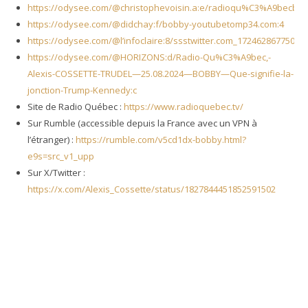
https://odysee.com/@christophevoisin.a:e/radioqu%C3%A9becbob
https://odysee.com/@didchay:f/bobby-youtubetomp34.com:4
https://odysee.com/@l’infoclaire:8/ssstwitter.com_1724628677505:e
https://odysee.com/@HORIZONS:d/Radio-Qu%C3%A9bec,-
Alexis-COSSETTE-TRUDEL—25.08.2024—BOBBY—Que-signifie-la-
jonction-Trump-Kennedy:c
Site de Radio Québec :
https://www.radioquebec.tv/
Sur Rumble (accessible depuis la France avec un VPN à
l’étranger) :
https://rumble.com/v5cd1dx-bobby.html?
e9s=src_v1_upp
Sur X/Twitter :
https://x.com/Alexis_Cossette/status/1827844451852591502