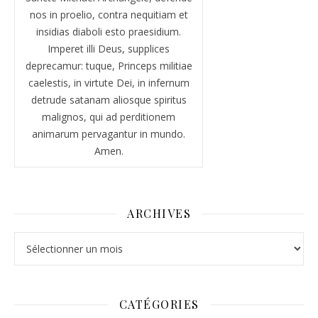
nos in proelio, contra nequitiam et
insidias diaboli esto praesidium.
Imperet illi Deus, supplices
deprecamur: tuque, Princeps militiae
caelestis, in virtute Dei, in infernum
detrude satanam aliosque spiritus
malignos, qui ad perditionem
animarum pervagantur in mundo.
Amen.
ARCHIVES
Archives
CATÉGORIES