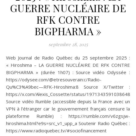
GUERRE NUCLÉAIRE DE
RFK CONTRE
BIGPHARMA »
septembre 28, 2025
Web Journal de Radio Québec du 25 septembre 2025 :
« Hiroshima – LA GUERRE NUCLÉAIRE DE RFK CONTRE
BIGPHARMA » (durée 1h07) : Source vidéo Odyssée :
https://odysee.com/@etresouverain:c/Radio-
Qu%C3%A9bec—RFK-Hiroshima:8 Source X/Twitter :
https://x.com/Alexis_Cossette/status/19713435910386483
Source vidéo Rumble (accessible depuis la France avec un
VPN à l’étranger car le gouvernement français censure la
plateforme Rumble) : https://rumble.com/v6zgsjw-
hiroshima.html?e9s=src_v1_upp_a Soutenir Radio Québec :
https://www.radioquebec.tv/#sociofinancement