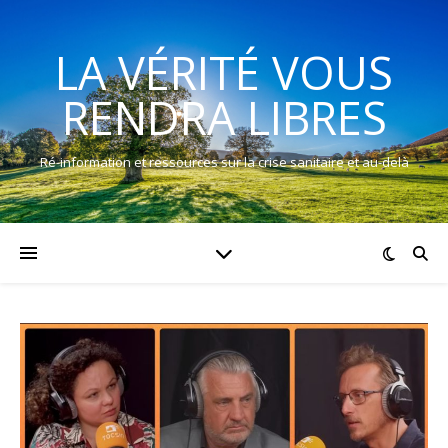
LA VÉRITÉ VOUS
RENDRA LIBRES
Ré-information et ressources sur la crise sanitaire et au-delà