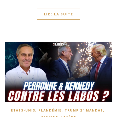
LIRE LA SUITE
,
,
,
ETATS-UNIS
PLANDÉMIE
TRUMP 2° MANDAT
,