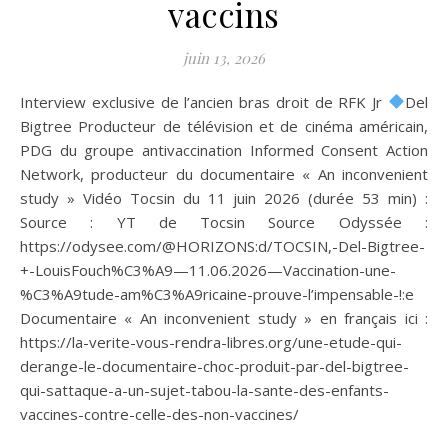
vaccins
juin 13, 2026
Interview exclusive de l’ancien bras droit de RFK Jr
Del
Bigtree Producteur de télévision et de cinéma américain,
PDG du groupe antivaccination Informed Consent Action
Network, producteur du documentaire « An inconvenient
study » Vidéo Tocsin du 11 juin 2026 (durée 53 min) :
Source : YT de Tocsin Source Odyssée :
https://odysee.com/@HORIZONS:d/TOCSIN,-Del-Bigtree-
+-LouisFouch%C3%A9—11.06.2026—Vaccination-une-
%C3%A9tude-am%C3%A9ricaine-prouve-l’impensable-!:e
Documentaire « An inconvenient study » en français ici :
https://la-verite-vous-rendra-libres.org/une-etude-qui-
derange-le-documentaire-choc-produit-par-del-bigtree-
qui-sattaque-a-un-sujet-tabou-la-sante-des-enfants-
vaccines-contre-celle-des-non-vaccines/