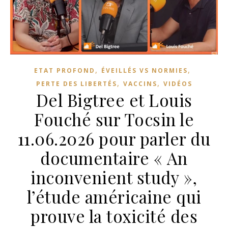
,
,
ETAT PROFOND
ÉVEILLÉS VS NORMIES
,
,
PERTE DES LIBERTÉS
VACCINS
VIDÉOS
Del Bigtree et Louis
Fouché sur Tocsin le
11.06.2026 pour parler du
documentaire « An
inconvenient study »,
l’étude américaine qui
prouve la toxicité des