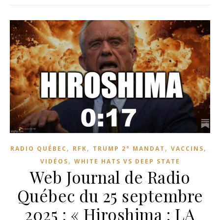
,
,
,
,
RADIO QUÉBEC
RFK
TRUMP 2° MANDAT
VACCINS
,
VIDÉOS
WHITE HATS VS DEEP STATE
Web Journal de Radio
Québec du 25 septembre
2025 : « Hiroshima : LA