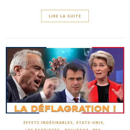
LIRE LA SUITE
,
,
EFFETS INDÉSIRABLES
ETATS-UNIS
,
,