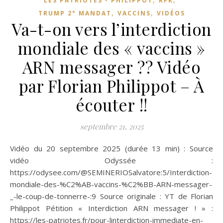
LES PATRIOTES - PHILIPPOT
RFK
,
,
TRUMP 2° MANDAT
VACCINS
VIDÉOS
Va-t-on vers l’interdiction
mondiale des « vaccins »
ARN messager ?? Vidéo
par Florian Philippot – À
écouter !!
septembre 21, 2025
Vidéo du 20 septembre 2025 (durée 13 min) : Source
vidéo Odyssée :
https://odysee.com/@SEMINERIOSalvatore:5/Interdiction-
mondiale-des-%C2%AB-vaccins-%C2%BB-ARN-messager-
_-le-coup-de-tonnerre-:9 Source originale : YT de Florian
Philippot Pétition « Interdiction ARN messager ! » :
https://les-patriotes.fr/pour-linterdiction-immediate-en-