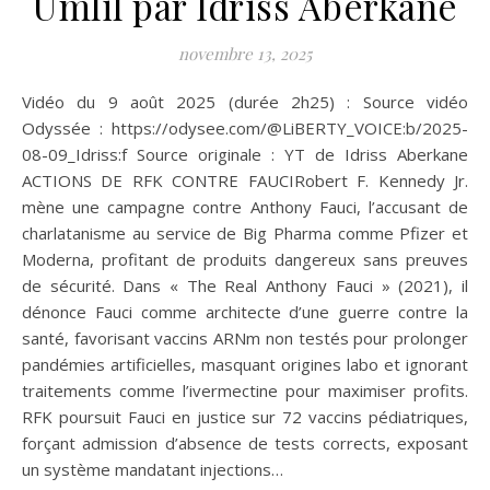
Umlil par Idriss Aberkane
novembre 13, 2025
Vidéo du 9 août 2025 (durée 2h25) : Source vidéo
Odyssée : https://odysee.com/@LiBERTY_VOICE:b/2025-
08-09_Idriss:f Source originale : YT de Idriss Aberkane
ACTIONS DE RFK CONTRE FAUCIRobert F. Kennedy Jr.
mène une campagne contre Anthony Fauci, l’accusant de
charlatanisme au service de Big Pharma comme Pfizer et
Moderna, profitant de produits dangereux sans preuves
de sécurité. Dans « The Real Anthony Fauci » (2021), il
dénonce Fauci comme architecte d’une guerre contre la
santé, favorisant vaccins ARNm non testés pour prolonger
pandémies artificielles, masquant origines labo et ignorant
traitements comme l’ivermectine pour maximiser profits.
RFK poursuit Fauci en justice sur 72 vaccins pédiatriques,
forçant admission d’absence de tests corrects, exposant
un système mandatant injections…