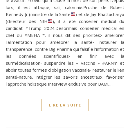
le #vaccin-#covid qui a causé la mort de son père. Depuis
lors, il est attaqué, sali, calomnié.Proche de Robert
Kennedy Jr (ministre de la Santé
) et de Jay Bhattacharya
(directeur des NIH
), il a été conseiller médical du
candidat #Trump 2024.Désormais conseiller médical en
chef du #MEHA *, il nous dit ses priorités:• améliorer
l’alimentation pour améliorer la santé• instaurer la
transparence, contre Big Pharma qui falsifie l’information et
les données scientifiques• en finir avec la
surmédicalisation• suspendre les « vaccins » #ARNm et
abolir toutes formes d’obligation vaccinale• restaurer le lien
santé-nature, intégrer les savoirs ancestraux, favoriser
l’approche holistique Interview exclusive pour BAM!,…
LIRE LA SUITE