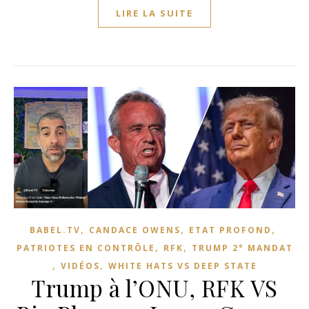
LIRE LA SUITE
,
,
,
BABEL.TV
CANDACE OWENS
ETAT PROFOND
,
,
PATRIOTES EN CONTRÔLE
RFK
TRUMP 2° MANDAT
,
,
VIDÉOS
WHITE HATS VS DEEP STATE
Trump à l’ONU, RFK VS