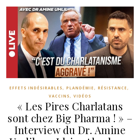
,
,
,
EFFETS INDÉSIRABLES
PLANDÉMIE
RÉSISTANCE
,
VACCINS
VIDÉOS
« Les Pires Charlatans
sont chez Big Pharma ! » –
Interview du Dr. Amine