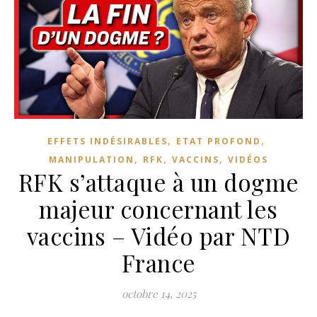
,
,
EFFETS INDÉSIRABLES
ETAT PROFOND
,
,
,
MANIPULATION
RFK
VACCINS
VIDÉOS
RFK s’attaque à un dogme
majeur concernant les
vaccins – Vidéo par NTD
France
octobre 14, 2025