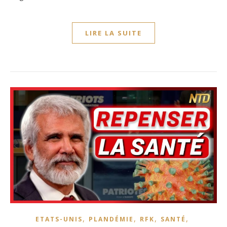
LIRE LA SUITE
,
,
,
,
ETATS-UNIS
PLANDÉMIE
RFK
SANTÉ