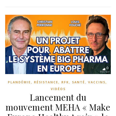
,
,
,
,
,
PLANDÉMIE
RÉSISTANCE
RFK
SANTÉ
VACCINS
VIDÉOS
Lancement du
mouvement MEHA « Make