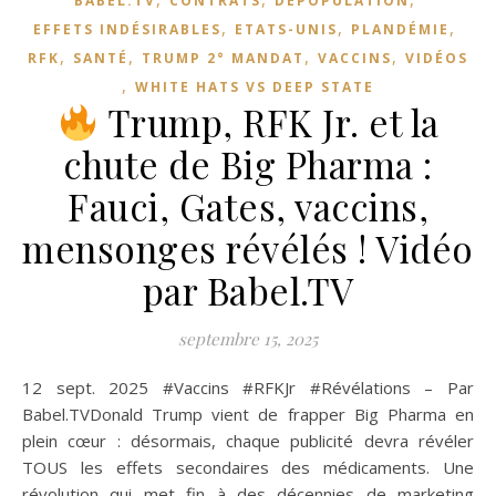
BABEL.TV
CONTRATS
DÉPOPULATION
,
,
,
EFFETS INDÉSIRABLES
ETATS-UNIS
PLANDÉMIE
,
,
,
,
RFK
SANTÉ
TRUMP 2° MANDAT
VACCINS
VIDÉOS
,
WHITE HATS VS DEEP STATE
Trump, RFK Jr. et la
chute de Big Pharma :
Fauci, Gates, vaccins,
mensonges révélés ! Vidéo
par Babel.TV
septembre 15, 2025
12 sept. 2025 #Vaccins #RFKJr #Révélations – Par
Babel.TVDonald Trump vient de frapper Big Pharma en
plein cœur : désormais, chaque publicité devra révéler
TOUS les effets secondaires des médicaments. Une
révolution qui met fin à des décennies de marketing