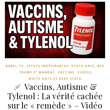
,
,
,
BABEL.TV
EFFETS INDÉSIRABLES
ETATS-UNIS
RFK
,
,
,
,
TRUMP 2° MANDAT
VACCINS
VIDÉOS
WHITE HATS VS DEEP STATE
Vaccins, Autisme &
Tylenol : La vérité cachée
sur le « remède » – Vidéo