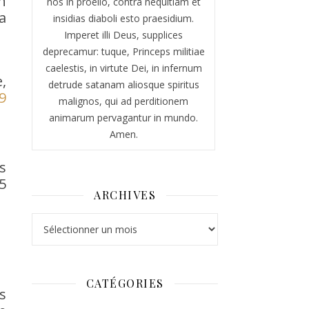
n
nos in proelio, contra nequitiam et
a
insidias diaboli esto praesidium.
Imperet illi Deus, supplices
deprecamur: tuque, Princeps militiae
caelestis, in virtute Dei, in infernum
,
detrude satanam aliosque spiritus
9
malignos, qui ad perditionem
animarum pervagantur in mundo.
Amen.
s
5
ARCHIVES
Archives
CATÉGORIES
s