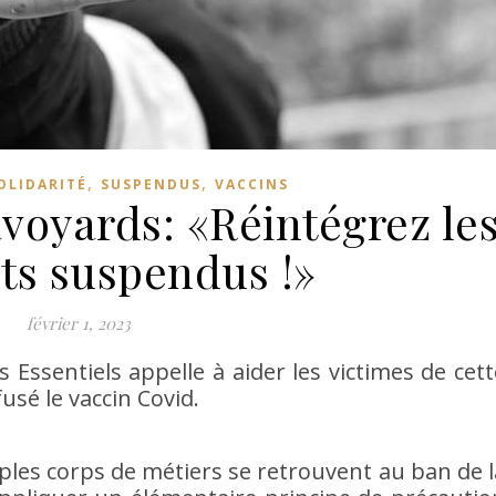
,
,
OLIDARITÉ
SUSPENDUS
VACCINS
voyards: «Réintégrez le
ts suspendus !»
février 1, 2023
es Essentiels appelle à aider les victimes de cett
usé le vaccin Covid.
les corps de métiers se retrouvent au ban de l