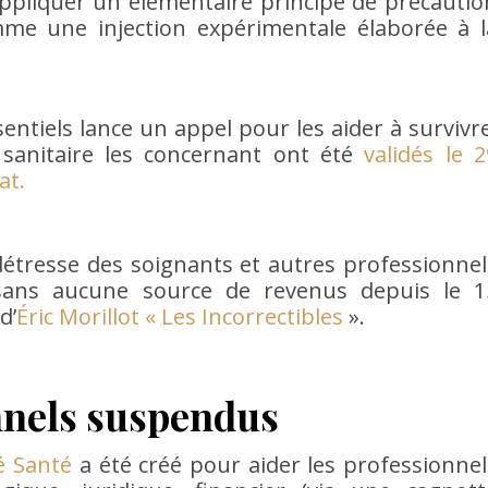
’appliquer un élémentaire principe de précautio
mme une injection expérimentale élaborée à l
entiels lance un appel pour les aider à survivre
s sanitaire les concernant ont été
validés le 2
at.
détresse des soignants et autres professionnel
sans aucune source de revenus depuis le 1
d’
Éric Morillot «
Les Incorrectibles
».
nnels suspendus
é Santé
a été créé pour aider les professionnel