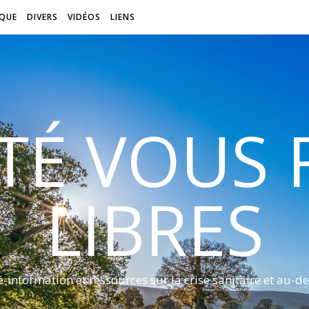
QUE
DIVERS
VIDÉOS
LIENS
ITÉ VOUS
LIBRES
é-information et ressources sur la crise sanitaire et au-de