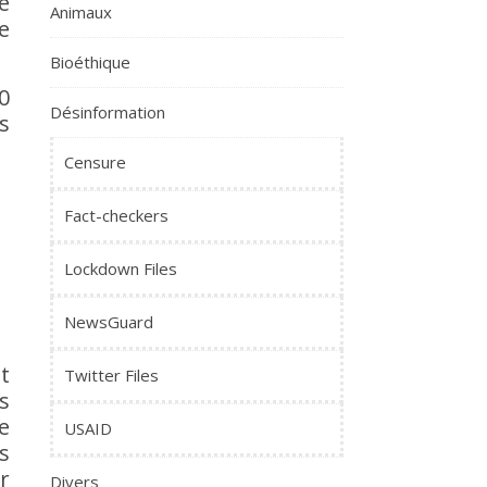
e
Animaux
e
Bioéthique
0
Désinformation
s
Censure
Fact-checkers
Lockdown Files
NewsGuard
t
Twitter Files
s
e
USAID
s
r
Divers