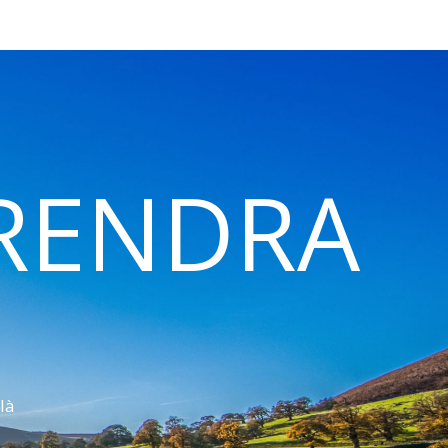
 RENDRA
là