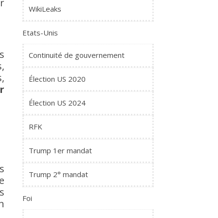
r
WikiLeaks
Etats-Unis
s
Continuité de gouvernement
,
,
Élection US 2020
r
Élection US 2024
RFK
Trump 1er mandat
s
Trump 2° mandat
e
s
Foi
n