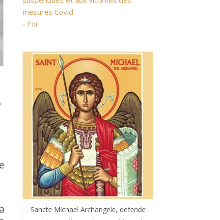
suspendues et aux victimes des
mesures Covid
- Foi
s
e
a
Sancte Michael Archangele, defende