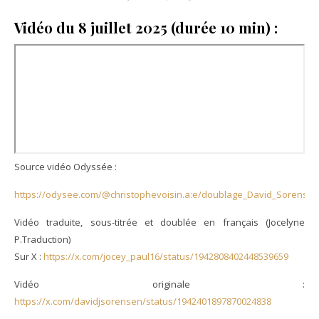
Vidéo du 8 juillet 2025 (durée 10 min) :
Source vidéo Odyssée :
https://odysee.com/@christophevoisin.a:e/doublage_David_Sorensen
Vidéo traduite, sous-titrée et doublée en français (Jocelyne
P.Traduction)
Sur X :
https://x.com/jocey_paul16/status/1942808402448539659
Vidéo originale :
https://x.com/davidjsorensen/status/1942401897870024838