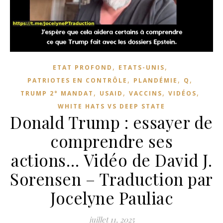
,
,
ETAT PROFOND
ETATS-UNIS
,
,
,
PATRIOTES EN CONTRÔLE
PLANDÉMIE
Q
,
,
,
,
TRUMP 2° MANDAT
USAID
VACCINS
VIDÉOS
WHITE HATS VS DEEP STATE
Donald Trump : essayer de
comprendre ses
actions… Vidéo de David J.
Sorensen – Traduction par
Jocelyne Pauliac
juillet 11, 2025