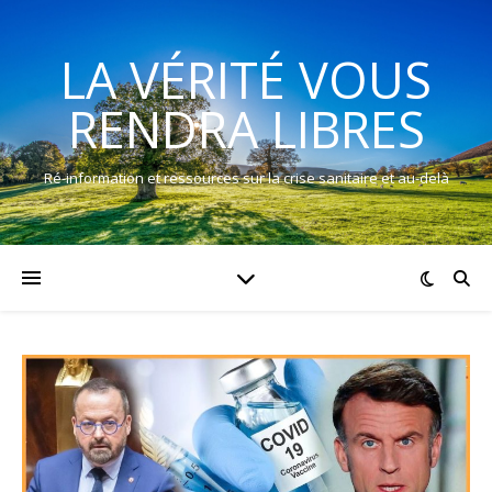
LA VÉRITÉ VOUS
RENDRA LIBRES
Ré-information et ressources sur la crise sanitaire et au-delà