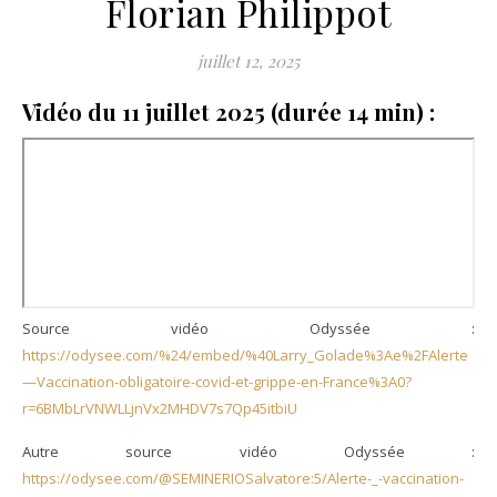
Florian Philippot
juillet 12, 2025
Vidéo du 11 juillet 2025 (durée 14 min) :
Source vidéo Odyssée :
https://odysee.com/%24/embed/%40Larry_Golade%3Ae%2FAlerte
—Vaccination-obligatoire-covid-et-grippe-en-France%3A0?
r=6BMbLrVNWLLjnVx2MHDV7s7Qp45itbiU
Autre source vidéo Odyssée :
https://odysee.com/@SEMINERIOSalvatore:5/Alerte-_-vaccination-