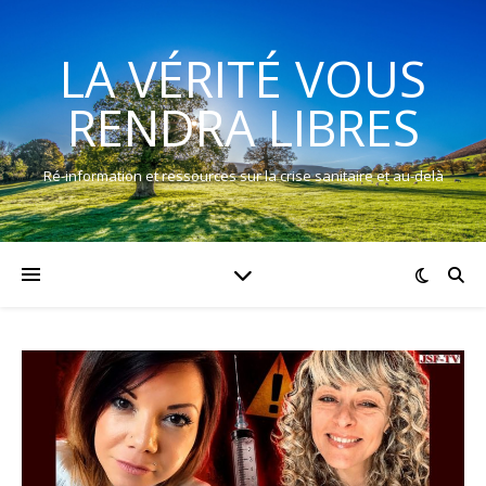
LA VÉRITÉ VOUS
RENDRA LIBRES
Ré-information et ressources sur la crise sanitaire et au-delà