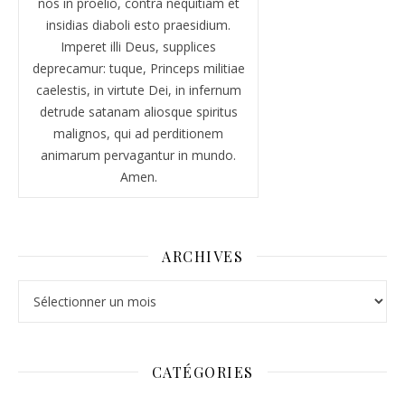
nos in proelio, contra nequitiam et
insidias diaboli esto praesidium.
Imperet illi Deus, supplices
deprecamur: tuque, Princeps militiae
caelestis, in virtute Dei, in infernum
detrude satanam aliosque spiritus
malignos, qui ad perditionem
animarum pervagantur in mundo.
Amen.
ARCHIVES
Archives
CATÉGORIES