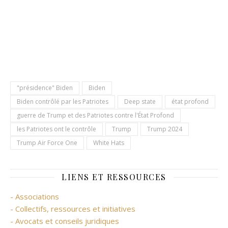
"présidence" Biden
Biden
Biden contrôlé par les Patriotes
Deep state
état profond
guerre de Trump et des Patriotes contre l'État Profond
les Patriotes ont le contrôle
Trump
Trump 2024
Trump Air Force One
White Hats
LIENS ET RESSOURCES
- Associations
- Collectifs, ressources et initiatives
- Avocats et conseils juridiques