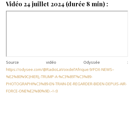
Vidéo 24 juillet 2024 (durée 8 min) :
Source vidéo Odyssée :
https://odysee.com/@RadioLaVoixdel’Afrique:9/FOX-NEWS–
%E2%80%9C(HIER),-TRUMP-A-%C3%89T%C3%89-
PHOTOGRAPHI%C3%89-EN-TRAIN-DE-REGARDER-BIDEN-DEPUIS-AIR-
FORCE-ONE%E2%80%9D.–!-
:0