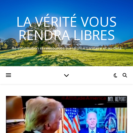
LA VÉRITÉ VOUS
RENDRA LIBRES
Ré-information et ressources sur la crise sanitaire et au-delà