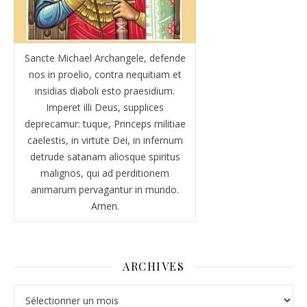
Sancte Michael Archangele, defende
nos in proelio, contra nequitiam et
insidias diaboli esto praesidium.
Imperet illi Deus, supplices
deprecamur: tuque, Princeps militiae
caelestis, in virtute Dei, in infernum
detrude satanam aliosque spiritus
malignos, qui ad perditionem
animarum pervagantur in mundo.
Amen.
ARCHIVES
Archives