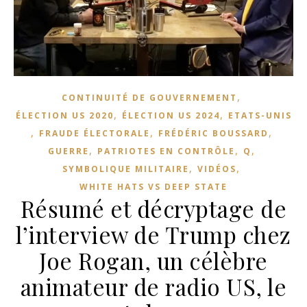
,
CONTINUITÉ DE GOUVERNEMENT
,
,
ÉLECTION US 2020
ÉLECTION US 2024
ETATS-UNIS
,
,
,
FRAUDE ÉLECTORALE
FRÉDÉRIC BOUSSARD
,
,
,
GUERRE
PATRIOTES EN CONTRÔLE
Q
,
,
SYMBOLIQUE MILITAIRE
VIDÉOS
WHITE HATS VS DEEP STATE
Résumé et décryptage de
l’interview de Trump chez
Joe Rogan, un célèbre
animateur de radio US, le