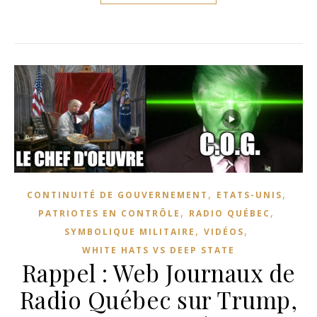
,
,
CONTINUITÉ DE GOUVERNEMENT
ETATS-UNIS
,
,
PATRIOTES EN CONTRÔLE
RADIO QUÉBEC
,
,
SYMBOLIQUE MILITAIRE
VIDÉOS
WHITE HATS VS DEEP STATE
Rappel : Web Journaux de
Radio Québec sur Trump,