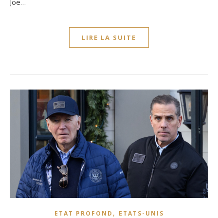
Joe…
LIRE LA SUITE
,
ETAT PROFOND
ETATS-UNIS