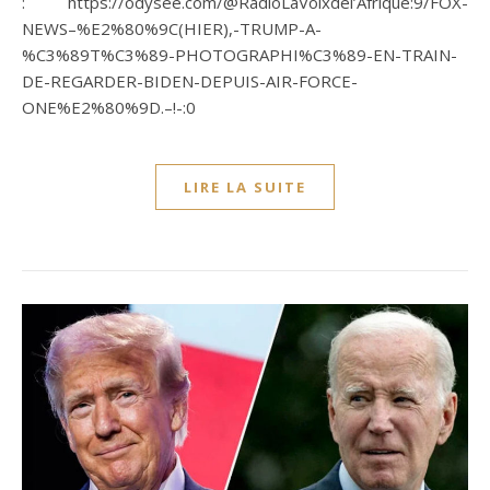
: https://odysee.com/@RadioLaVoixdel’Afrique:9/FOX-
NEWS–%E2%80%9C(HIER),-TRUMP-A-
%C3%89T%C3%89-PHOTOGRAPHI%C3%89-EN-TRAIN-
DE-REGARDER-BIDEN-DEPUIS-AIR-FORCE-
ONE%E2%80%9D.–!-:0
LIRE LA SUITE