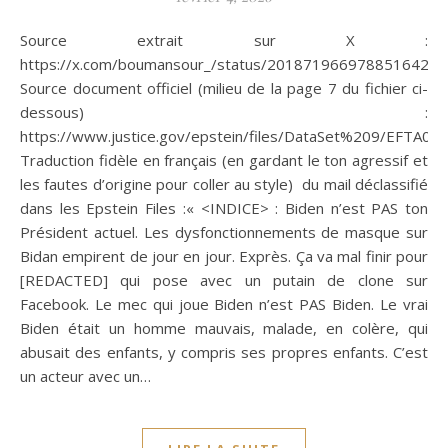
Source extrait sur X :
https://x.com/boumansour_/status/2018719669788516422
Source document officiel (milieu de la page 7 du fichier ci-
dessous) :
https://www.justice.gov/epstein/files/DataSet%209/EFTA00
Traduction fidèle en français (en gardant le ton agressif et
les fautes d’origine pour coller au style) du mail déclassifié
dans les Epstein Files :« <INDICE> : Biden n’est PAS ton
Président actuel. Les dysfonctionnements de masque sur
Bidan empirent de jour en jour. Exprès. Ça va mal finir pour
[REDACTED] qui pose avec un putain de clone sur
Facebook. Le mec qui joue Biden n’est PAS Biden. Le vrai
Biden était un homme mauvais, malade, en colère, qui
abusait des enfants, y compris ses propres enfants. C’est
un acteur avec un…