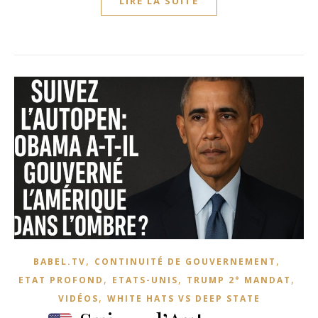
LIRE LA SUITE
,
,
BABEL.TV
CONTINUITÉ DE GOUVERNEMENT
,
,
,
ETAT PROFOND
ETATS-UNIS
TRUMP 2° MANDAT
,
VIDÉOS
WHITE HATS VS DEEP STATE