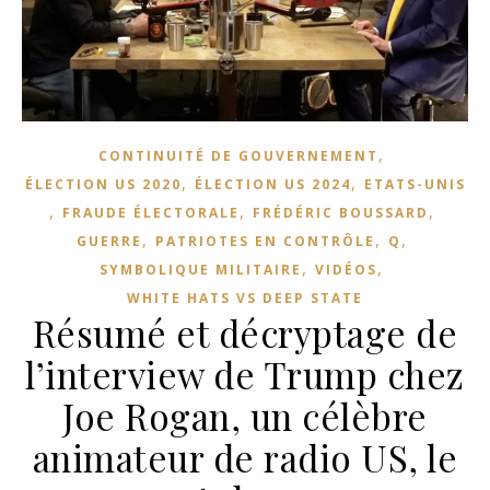
,
CONTINUITÉ DE GOUVERNEMENT
,
,
ÉLECTION US 2020
ÉLECTION US 2024
ETATS-UNIS
,
,
,
FRAUDE ÉLECTORALE
FRÉDÉRIC BOUSSARD
,
,
,
GUERRE
PATRIOTES EN CONTRÔLE
Q
,
,
SYMBOLIQUE MILITAIRE
VIDÉOS
WHITE HATS VS DEEP STATE
Résumé et décryptage de
l’interview de Trump chez
Joe Rogan, un célèbre
animateur de radio US, le