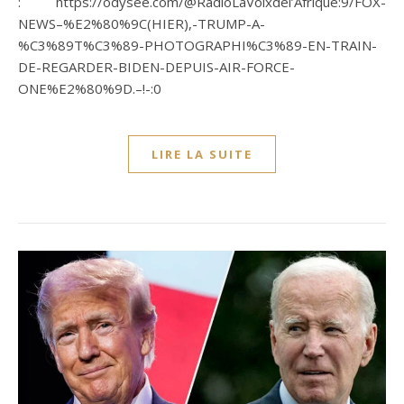
: https://odysee.com/@RadioLaVoixdel’Afrique:9/FOX-
NEWS–%E2%80%9C(HIER),-TRUMP-A-
%C3%89T%C3%89-PHOTOGRAPHI%C3%89-EN-TRAIN-
DE-REGARDER-BIDEN-DEPUIS-AIR-FORCE-
ONE%E2%80%9D.–!-:0
LIRE LA SUITE