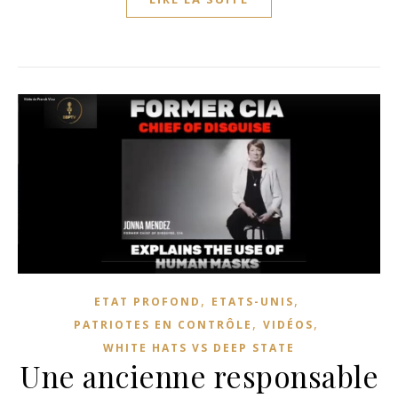
,
,
ETAT PROFOND
ETATS-UNIS
,
,
PATRIOTES EN CONTRÔLE
VIDÉOS
WHITE HATS VS DEEP STATE
Une ancienne responsable