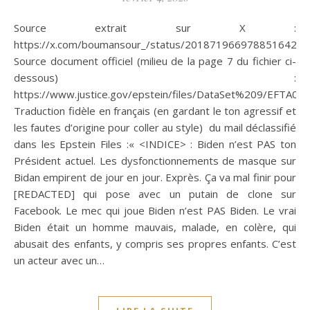
Source extrait sur X :
https://x.com/boumansour_/status/2018719669788516422
Source document officiel (milieu de la page 7 du fichier ci-
dessous) :
https://www.justice.gov/epstein/files/DataSet%209/EFTA00
Traduction fidèle en français (en gardant le ton agressif et
les fautes d’origine pour coller au style) du mail déclassifié
dans les Epstein Files :« <INDICE> : Biden n’est PAS ton
Président actuel. Les dysfonctionnements de masque sur
Bidan empirent de jour en jour. Exprès. Ça va mal finir pour
[REDACTED] qui pose avec un putain de clone sur
Facebook. Le mec qui joue Biden n’est PAS Biden. Le vrai
Biden était un homme mauvais, malade, en colère, qui
abusait des enfants, y compris ses propres enfants. C’est
un acteur avec un…