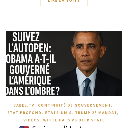
LIRE LA SUITE
,
,
BABEL.TV
CONTINUITÉ DE GOUVERNEMENT
,
,
,
ETAT PROFOND
ETATS-UNIS
TRUMP 2° MANDAT
,
VIDÉOS
WHITE HATS VS DEEP STATE