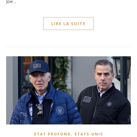
Joe…
LIRE LA SUITE
,
ETAT PROFOND
ETATS-UNIS