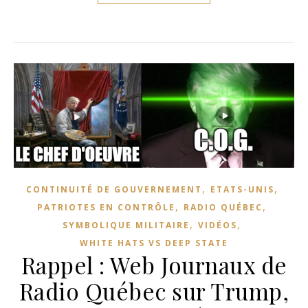
,
,
CONTINUITÉ DE GOUVERNEMENT
ETATS-UNIS
,
,
PATRIOTES EN CONTRÔLE
RADIO QUÉBEC
,
,
SYMBOLIQUE MILITAIRE
VIDÉOS
WHITE HATS VS DEEP STATE
Rappel : Web Journaux de
Radio Québec sur Trump,