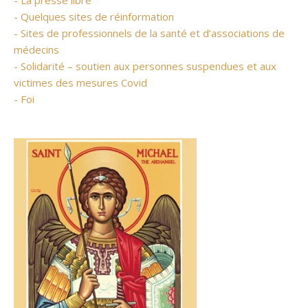
- La presse libre
- Quelques sites de réinformation
- Sites de professionnels de la santé et d’associations de
médecins
- Solidarité – soutien aux personnes suspendues et aux
victimes des mesures Covid
- Foi