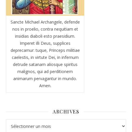
Sancte Michael Archangele, defende
nos in proelio, contra nequitiam et
insidias diaboli esto praesidium.
Imperet illi Deus, supplices
deprecamur: tuque, Princeps militiae
caelestis, in virtute Dei, in infernum
detrude satanam aliosque spiritus
malignos, qui ad perditionem
animarum pervagantur in mundo.
Amen.
ARCHIVES
Archives