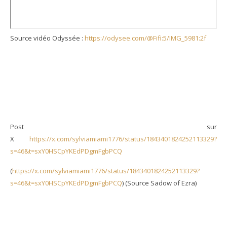
Source vidéo Odyssée :
https://odysee.com/@Fifi:5/IMG_5981:2f
Post sur
X
https://x.com/sylviamiami1776/status/1843401824252113329?
s=46&t=sxY0HSCpYKEdPDgmFgbPCQ
(
https://x.com/sylviamiami1776/status/1843401824252113329?
s=46&t=sxY0HSCpYKEdPDgmFgbPCQ
) (Source Sadow of Ezra)