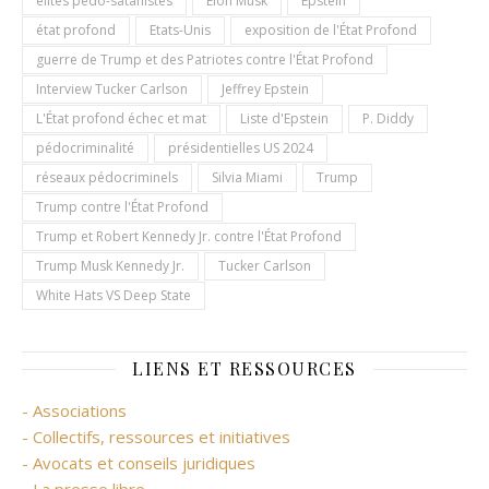
élites pédo-satanistes
Elon Musk
Epstein
état profond
Etats-Unis
exposition de l'État Profond
guerre de Trump et des Patriotes contre l'État Profond
Interview Tucker Carlson
Jeffrey Epstein
L'État profond échec et mat
Liste d'Epstein
P. Diddy
pédocriminalité
présidentielles US 2024
réseaux pédocriminels
Silvia Miami
Trump
Trump contre l'État Profond
Trump et Robert Kennedy Jr. contre l'État Profond
Trump Musk Kennedy Jr.
Tucker Carlson
White Hats VS Deep State
LIENS ET RESSOURCES
- Associations
- Collectifs, ressources et initiatives
- Avocats et conseils juridiques