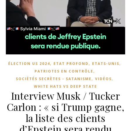
,
,
,
ÉLECTION US 2024
ETAT PROFOND
ETATS-UNIS
,
PATRIOTES EN CONTRÔLE
,
,
SOCIÉTÉS SECRÈTES - SATANISME
VIDÉOS
WHITE HATS VS DEEP STATE
Interview Musk / Tucker
Carlon : « si Trump gagne,
la liste des clients
d’Epstein sera rendu