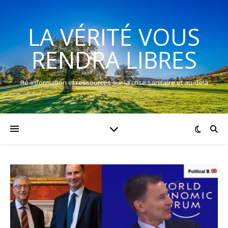
LA VÉRITÉ VOUS
RENDRA LIBRES
Ré-information et ressources sur la crise sanitaire et au-delà