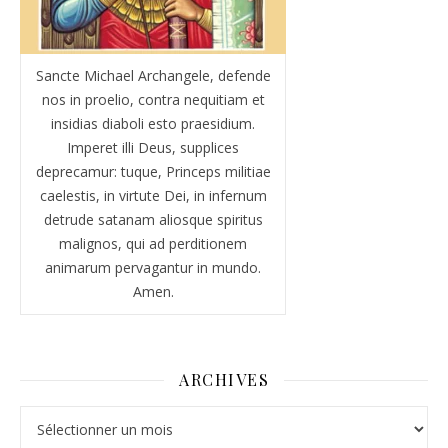
Sancte Michael Archangele, defende
nos in proelio, contra nequitiam et
insidias diaboli esto praesidium.
Imperet illi Deus, supplices
deprecamur: tuque, Princeps militiae
caelestis, in virtute Dei, in infernum
detrude satanam aliosque spiritus
malignos, qui ad perditionem
animarum pervagantur in mundo.
Amen.
ARCHIVES
Archives