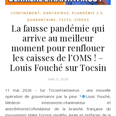
,
,
,
CONFINEMENT
HANTAVIRUS
PLANDÉMIE 2.0
,
,
QUARANTAINE
TESTS
VIDÉOS
La fausse pandémie qui
arrive au meilleur
moment pour renflouer
les caisses de l’OMS ! –
Louis Fouché sur Tocsin
mai 17, 2026
11 mai 2026 – Sur TocsinHantavirus : une nouvelle
opération de gouvernance par la peur ?
Louis Fouché,
Médecin intensiviste-réanimateur et
anesthésisteCofondateur de la branche française du
mouvement Make Europe Healthy Again et préfacier de la