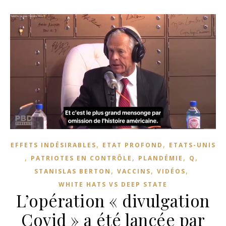
,
,
EFFETS INDÉSIRABLES
ETAT PROFOND
ETATS-UNIS
,
,
,
,
PATRIOTES EN CONTRÔLE
PLANDÉMIE
Q
,
,
,
STANISLAS BERTON
VACCINS
VIDÉOS
WHITE HATS VS DEEP STATE
L’opération « divulgation
Covid » a été lancée par