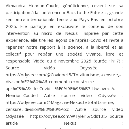
Alexandra Henrion-Caude, généticienne, revient sur sa
participation à la conférence « Back to the Future », grande
rencontre internationale tenue aux Pays-Bas en octobre
2025. Elle partage en exclusivité le contenu de son
intervention au micro de Nexus. Inspirée par cette
expérience, elle tire les leçons de l’après-Covid et invite à
repenser notre rapport à la science, à la liberté et au
collectif pour rebâtir une société vivante, libre et
responsable. Vidéo du 6 novembre 2025 (durée 1h17) :
Source vidéo Odyssée :
https://odysee.com/@Covidbel:5/Totalitarisme,-censure,-
division%E2%80%A6-comment-reconstruire-
apr%C3%A8s-le-Covid—%F0%9F%98%B7-Itw-avec-A.-
Henrion-Caude:f Autre source vidéo Odyssée :
https://odysee.com/@MagazineNexus:b/totalitarisme,-
censure,-division%E2%80%A6:c Autre source vidéo
Odyssée : https://odysee.com/@Tyler:5/Cds13:5 Source
article Nexus :