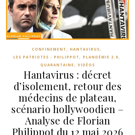
,
,
CONFINEMENT
HANTAVIRUS
,
,
LES PATRIOTES - PHILIPPOT
PLANDÉMIE 2.0
,
QUARANTAINE
VIDÉOS
Hantavirus : décret
d’isolement, retour des
médecins de plateau,
scénario hollywoodien –
Analyse de Florian
Philippot du 12 mai 2026