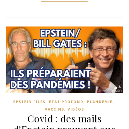
,
,
,
EPSTEIN FILES
ETAT PROFOND
PLANDÉMIE
,
VACCINS
VIDÉOS
Covid : des mails