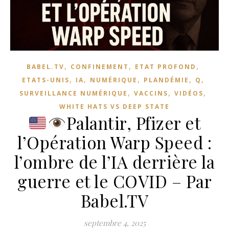
,
,
,
BABEL.TV
CONFINEMENT
ETAT PROFOND
,
,
,
,
,
ETATS-UNIS
IA
NUMÉRIQUE
PLANDÉMIE
Q
,
,
,
SURVEILLANCE NUMÉRIQUE
VACCINS
VIDÉOS
WHITE HATS VS DEEP STATE
Palantir, Pfizer et
l’Opération Warp Speed :
l’ombre de l’IA derrière la
guerre et le COVID – Par
Babel.TV
septembre 4, 2025