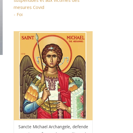
suspendues et aux victimes des
mesures Covid
- Foi
Sancte Michael Archangele, defende