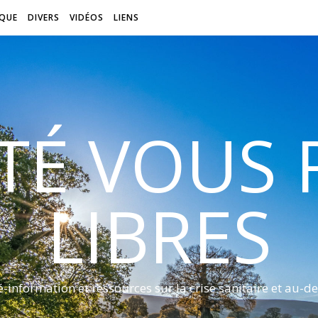
QUE
DIVERS
VIDÉOS
LIENS
ITÉ VOUS
LIBRES
é-information et ressources sur la crise sanitaire et au-de