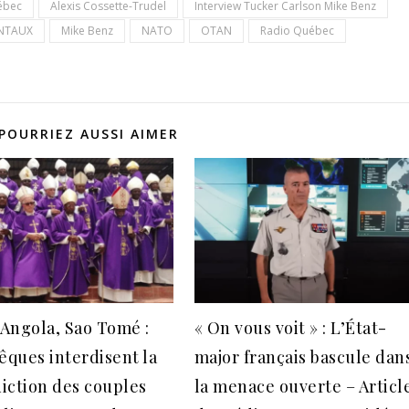
ébec
Alexis Cossette-Trudel
Interview Tucker Carlson Mike Benz
ENTAUX
Mike Benz
NATO
OTAN
Radio Québec
POURRIEZ AUSSI AIMER
, Angola, Sao Tomé :
« On vous voit » : L’État-
vêques interdisent la
major français bascule dan
iction des couples
la menace ouverte – Articl