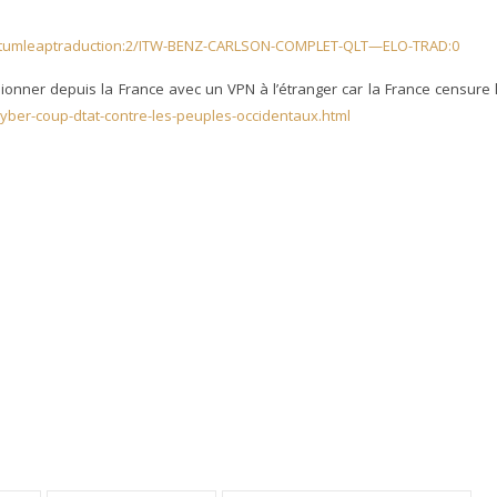
tumleaptraduction:2/ITW-BENZ-CARLSON-COMPLET-QLT—ELO-TRAD:0
ionner depuis la France avec un VPN à l’étranger car la France censure 
cyber-coup-dtat-contre-les-peuples-occidentaux.html