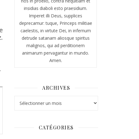
nos in proelio, contra nequitiam et
insidias diaboli esto praesidium.
Imperet illi Deus, supplices
deprecamur: tuque, Princeps militiae
e
caelestis, in virtute Dei, in infernum
.
detrude satanam aliosque spiritus
malignos, qui ad perditionem
animarum pervagantur in mundo.
Amen.
r
ARCHIVES
Archives
CATÉGORIES