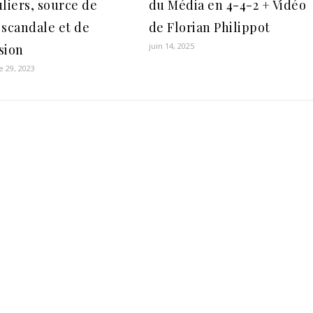
uliers, source de
du Média en 4-4-2 + Vidéo
 scandale et de
de Florian Philippot
juin 14, 2025
sion
 29, 2023