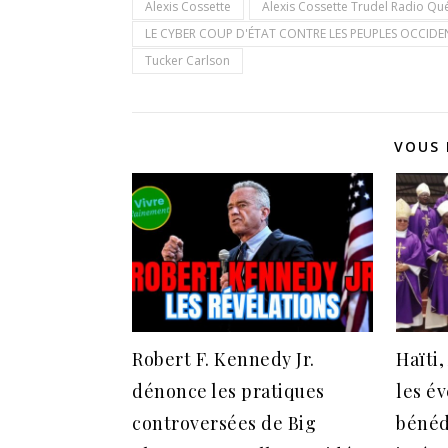
Alexis Cossette
Alexis Cossette Trudel Radio Qu
LE CYBER COUP D'ÉTAT CONTRE LES PEUPLES OCCID
Tucker Carlson
VOUS 
Robert F. Kennedy Jr.
Haïti
dénonce les pratiques
les é
controversées de Big
bénéd