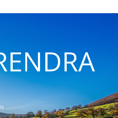
 RENDRA
là