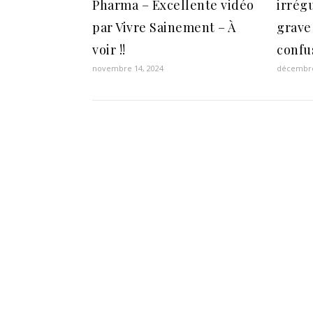
Pharma – Excellente vidéo
irrég
par Vivre Sainement – À
grave
voir !!
confu
novembre 14, 2024
décembre