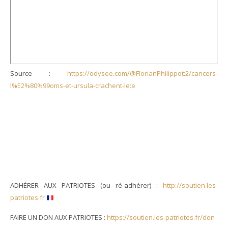
Source :
https://odysee.com/@FlorianPhilippot:2/cancers-
l%E2%80%99oms-et-ursula-crachent-le:e
ADHÉRER AUX PATRIOTES (ou ré-adhérer) :
http://soutien.les-
patriotes.fr
FAIRE UN DON AUX PATRIOTES :
https://soutien.les-patriotes.fr/don