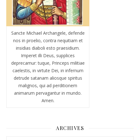
Sancte Michael Archangele, defende
nos in proelio, contra nequitiam et
insidias diaboli esto praesidium.
Imperet illi Deus, supplices
deprecamur: tuque, Princeps militiae
caelestis, in virtute Dei, in infernum
detrude satanam aliosque spiritus
malignos, qui ad perditionem
animarum pervagantur in mundo.
Amen.
ARCHIVES
Archives