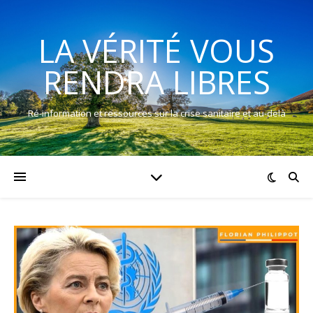
LA VÉRITÉ VOUS
RENDRA LIBRES
Ré-information et ressources sur la crise sanitaire et au-delà