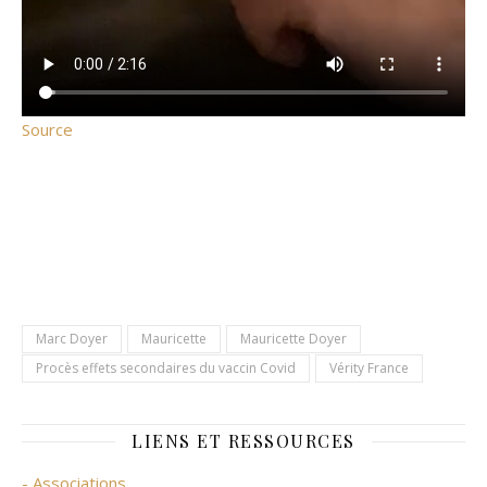
Source
Marc Doyer
Mauricette
Mauricette Doyer
Procès effets secondaires du vaccin Covid
Vérity France
LIENS ET RESSOURCES
- Associations