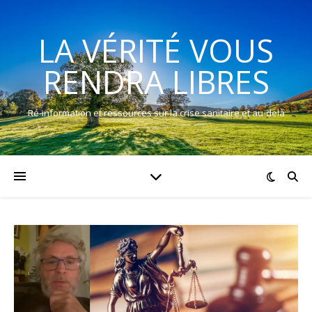
LA VÉRITÉ VOUS
RENDRA LIBRES
Ré-information et ressources sur la crise sanitaire et au-delà