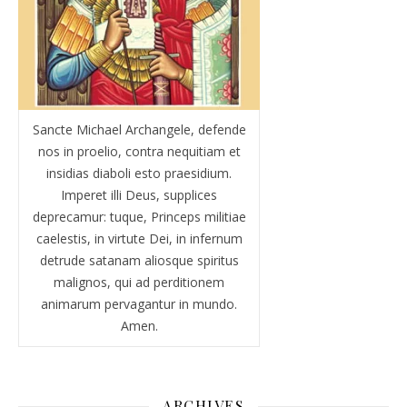
Sancte Michael Archangele, defende
nos in proelio, contra nequitiam et
insidias diaboli esto praesidium.
Imperet illi Deus, supplices
deprecamur: tuque, Princeps militiae
caelestis, in virtute Dei, in infernum
detrude satanam aliosque spiritus
malignos, qui ad perditionem
animarum pervagantur in mundo.
Amen.
ARCHIVES