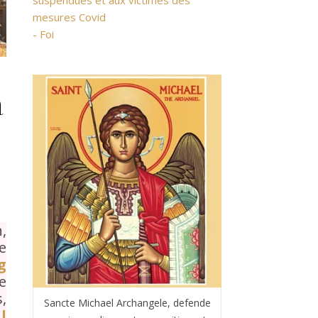
suspendues et aux victimes des
mesures Covid
- Foi
à
n,
e
g
e
,
Sancte Michael Archangele, defende
l