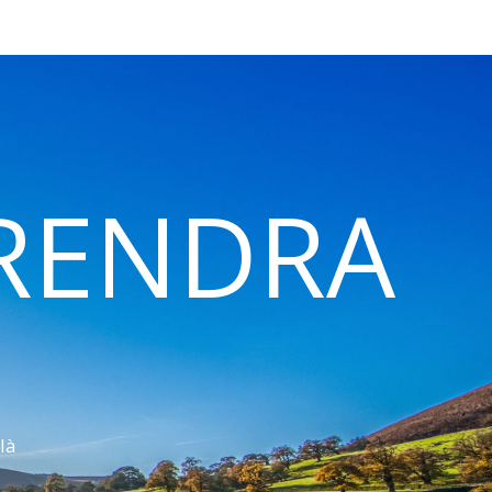
 RENDRA
là