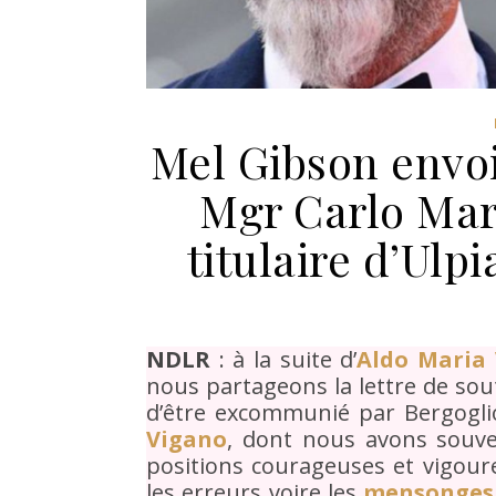
Mel Gibson envoi
Mgr Carlo Mar
titulaire d’Ulp
NDLR
: à la suite d’
Aldo Maria 
nous partageons la lettre de sou
d’être excommunié par Bergogl
Vigano
, dont nous avons souven
positions courageuses et vigour
les erreurs voire les
mensonges 