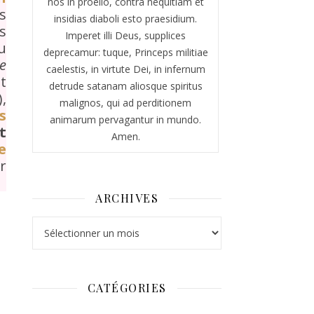
nos in proelio, contra nequitiam et
s
insidias diaboli esto praesidium.
s
Imperet illi Deus, supplices
u
deprecamur: tuque, Princeps militiae
me
caelestis, in virtute Dei, in infernum
t
detrude satanam aliosque spiritus
),
malignos, qui ad perditionem
s
animarum pervagantur in mundo.
t
Amen.
e
r
ARCHIVES
Archives
CATÉGORIES