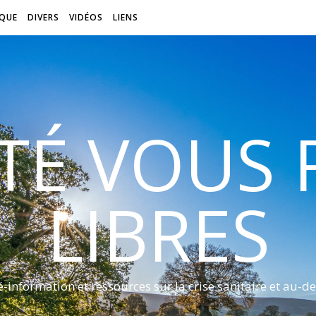
QUE
DIVERS
VIDÉOS
LIENS
ITÉ VOUS
LIBRES
é-information et ressources sur la crise sanitaire et au-de