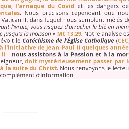
ique
,
l’arnaque du Covid
et les dangers de
entales
. Nous précisons cependant que nou
 Vatican II, dans lequel nous semblent mêlés d
ant l’ivraie, vous risquez d’arracher le blé en mê
e jusqu’à la moisson
»
Mt 13:29
. Notre analyse es
évoit le
Catéchisme de l’Église Catholique
(
CEC
à l’initiative de Jean-Paul II quelques année
II
–
nous assistons à la Passion et à la mor
 Seigneur,
doit mystérieusement passer par l
 la suite du Christ
. Nous renvoyons le lecteu
complément d’information.