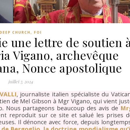
,
DEEP CHURCH
FOI
e une lettre de soutien 
ia Vigano, archevêque
iana, Nonce apostolique
juillet 7, 2024
VALLI
, journaliste italien spécialiste du Vatica
tien de Mel Gibson à Mgr Vigano, qui vient just
io. Nous partageons beaucoup des avis de
Mr
t reproduit sur ce site et salué les prises d
euses. Il dénonce avec force, depuis longtemps
de Bergoglio
,
la doctrine mondialisme qu’i