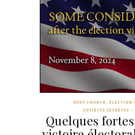
,
DEEP CHURCH
ÉLECTION 
SOCIÉTÉS SECRÈTES -
Quelques fortes
victoire élector