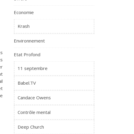
Economie
Krash
Environnement
es
Etat Profond
ts
er
11 septembre
nt
il
Babel.TV
et
re
Candace Owens
Contrôle mental
Deep Church