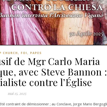
,
,
P CHURCH
FOI
PAPES
usif de Mgr Carlo Maria
que, avec Steve Bannon 
aliste contre l’Église
mai 15, 2025
été contraint de démissionner ; au Conclave, Jorge Mario Bergogl