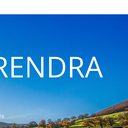
 RENDRA
là