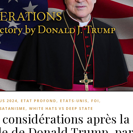
,
,
,
,
US 2024
ETAT PROFOND
ETATS-UNIS
FOI
,
 SATANISME
WHITE HATS VS DEEP STATE
 considérations après la
ale de Donald Trump, pa