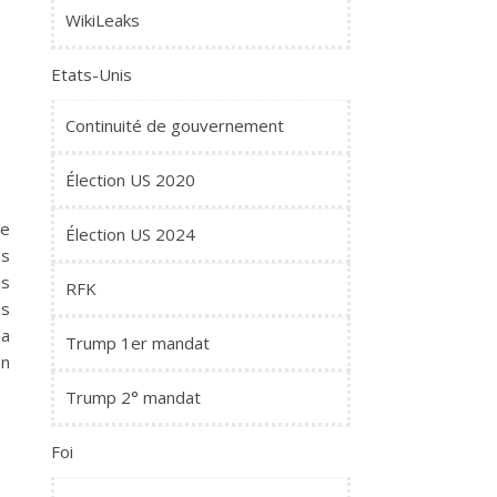
WikiLeaks
Etats-Unis
Continuité de gouvernement
Élection US 2020
ce
Élection US 2024
ps
es
RFK
es
la
Trump 1er mandat
en
Trump 2° mandat
Foi