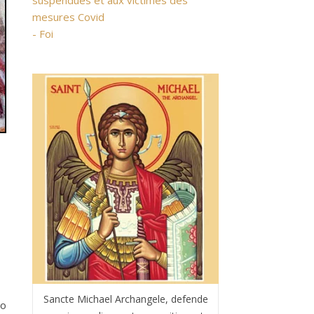
suspendues et aux victimes des
mesures Covid
- Foi
:
Sancte Michael Archangele, defende
io