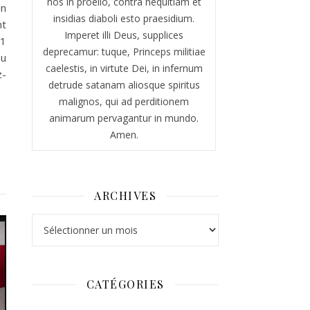
nos in proelio, contra nequitiam et
un
insidias diaboli esto praesidium.
nt
Imperet illi Deus, supplices
11
deprecamur: tuque, Princeps militiae
au
caelestis, in virtute Dei, in infernum
z-
detrude satanam aliosque spiritus
malignos, qui ad perditionem
animarum pervagantur in mundo.
Amen.
ARCHIVES
Archives
CATÉGORIES