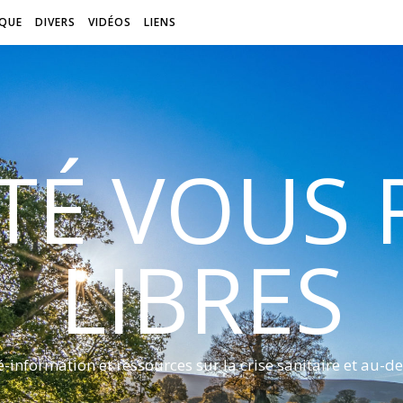
QUE
DIVERS
VIDÉOS
LIENS
ITÉ VOUS
LIBRES
é-information et ressources sur la crise sanitaire et au-de