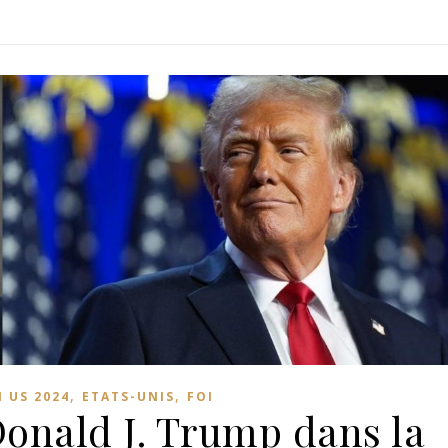
,
,
 US 2024
ETATS-UNIS
FOI
Donald J. Trump dans la