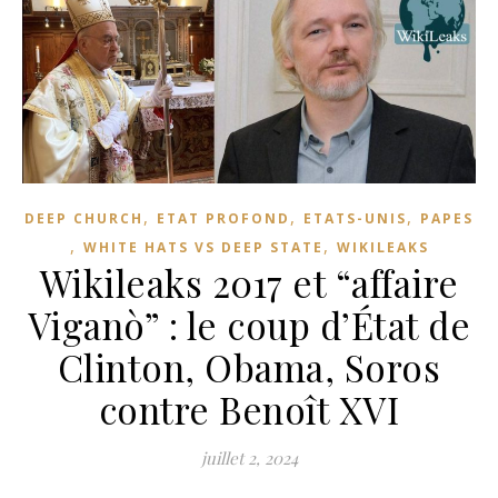
,
,
,
DEEP CHURCH
ETAT PROFOND
ETATS-UNIS
PAPES
,
,
WHITE HATS VS DEEP STATE
WIKILEAKS
Wikileaks 2017 et “affaire
Viganò” : le coup d’État de
Clinton, Obama, Soros
contre Benoît XVI
juillet 2, 2024