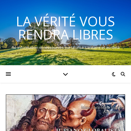
LA VÉRITÉ VOUS
RENDRA LIBRES
Ré-information et ressources sur la crise sanitaire et au-delà