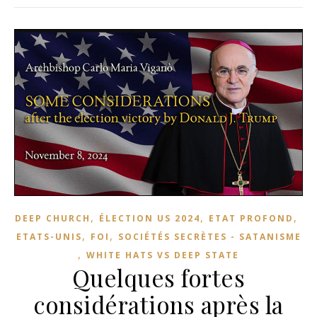
,
,
,
DEEP CHURCH
ÉLECTION US 2024
ETAT PROFOND
,
,
ETATS-UNIS
FOI
SOCIÉTÉS SECRÈTES - SATANISME
,
WHITE HATS VS DEEP STATE
Quelques fortes
considérations après la