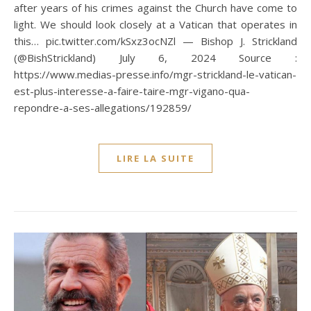
after years of his crimes against the Church have come to
light. We should look closely at a Vatican that operates in
this… pic.twitter.com/kSxz3ocNZl — Bishop J. Strickland
(@BishStrickland) July 6, 2024 Source :
https://www.medias-presse.info/mgr-strickland-le-vatican-
est-plus-interesse-a-faire-taire-mgr-vigano-qua-
repondre-a-ses-allegations/192859/
LIRE LA SUITE