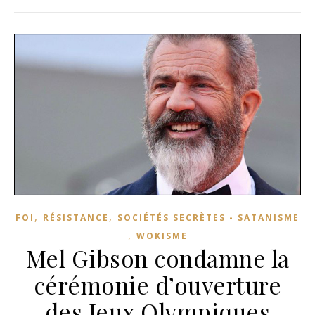
,
,
FOI
RÉSISTANCE
SOCIÉTÉS SECRÈTES - SATANISME
,
WOKISME
Mel Gibson condamne la
cérémonie d’ouverture
des Jeux Olympiques