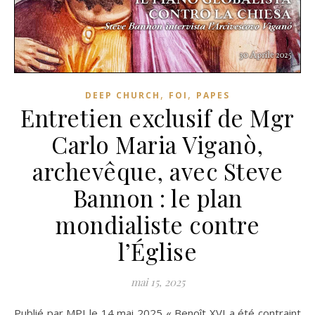
,
,
DEEP CHURCH
FOI
PAPES
Entretien exclusif de Mgr
Carlo Maria Viganò,
archevêque, avec Steve
Bannon : le plan
mondialiste contre
l’Église
mai 15, 2025
Publié par MPI le 14 mai 2025 « Benoît XVI a été contraint