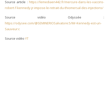
Source article :
https://lemediaen442.fr/mercure-dans-les-vaccins-
robert-f-kennedy-jr-impose-le-retrait-du-thiomersal-des-injections/
Source vidéo Odyssée :
https://odysee.com/@SEMINERIOSalvatore:5/Mr-Kennedy-est-un-
Sauveur:c
Source vidéo
YT