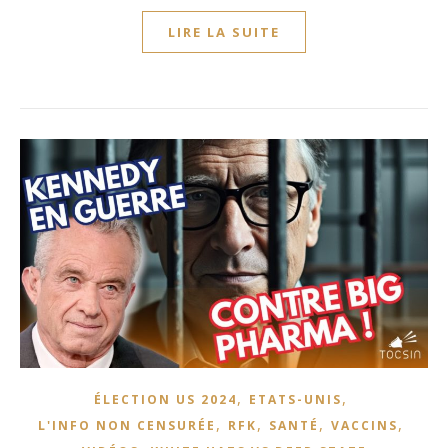
LIRE LA SUITE
,
,
ÉLECTION US 2024
ETATS-UNIS
,
,
,
,
L'INFO NON CENSURÉE
RFK
SANTÉ
VACCINS