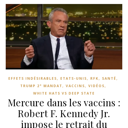
,
,
,
,
EFFETS INDÉSIRABLES
ETATS-UNIS
RFK
SANTÉ
,
,
,
TRUMP 2° MANDAT
VACCINS
VIDÉOS
WHITE HATS VS DEEP STATE
Mercure dans les vaccins :
Robert F. Kennedy Jr.
impose le retrait du