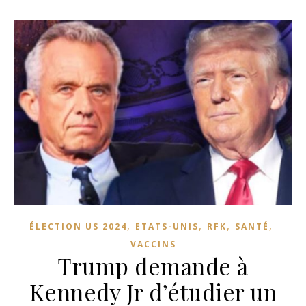
,
,
,
,
ÉLECTION US 2024
ETATS-UNIS
RFK
SANTÉ
VACCINS
Trump demande à
Kennedy Jr d’étudier un