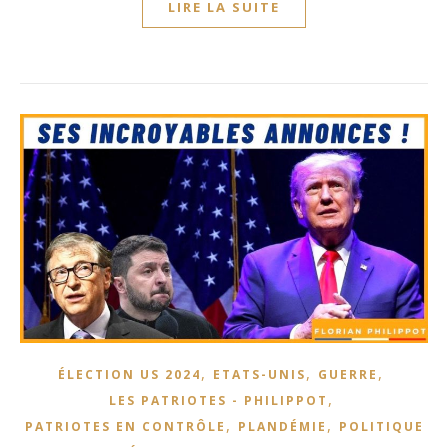
LIRE LA SUITE
,
,
,
ÉLECTION US 2024
ETATS-UNIS
GUERRE
,
LES PATRIOTES - PHILIPPOT
,
,
PATRIOTES EN CONTRÔLE
PLANDÉMIE
POLITIQUE