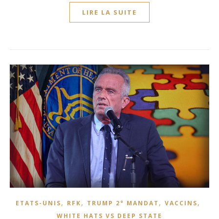
LIRE LA SUITE
,
,
,
,
ETATS-UNIS
RFK
TRUMP 2° MANDAT
VACCINS
WHITE HATS VS DEEP STATE