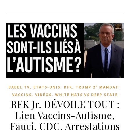
,
,
,
,
BABEL.TV
ETATS-UNIS
RFK
TRUMP 2° MANDAT
,
,
VACCINS
VIDÉOS
WHITE HATS VS DEEP STATE
RFK Jr. DÉVOILE TOUT :
Lien Vaccins-Autisme,
Fauci, CDC, Arrestations