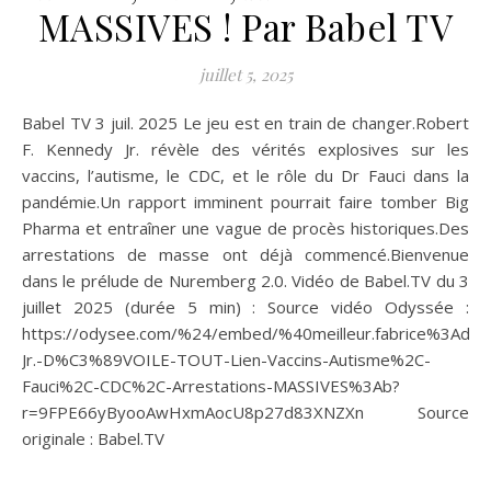
MASSIVES ! Par Babel TV
juillet 5, 2025
Babel TV 3 juil. 2025 Le jeu est en train de changer.Robert
F. Kennedy Jr. révèle des vérités explosives sur les
vaccins, l’autisme, le CDC, et le rôle du Dr Fauci dans la
pandémie.Un rapport imminent pourrait faire tomber Big
Pharma et entraîner une vague de procès historiques.Des
arrestations de masse ont déjà commencé.Bienvenue
dans le prélude de Nuremberg 2.0. Vidéo de Babel.TV du 3
juillet 2025 (durée 5 min) : Source vidéo Odyssée :
https://odysee.com/%24/embed/%40meilleur.fabrice%3Ad%
Jr.-D%C3%89VOILE-TOUT-Lien-Vaccins-Autisme%2C-
Fauci%2C-CDC%2C-Arrestations-MASSIVES%3Ab?
r=9FPE66yByooAwHxmAocU8p27d83XNZXn Source
originale : Babel.TV