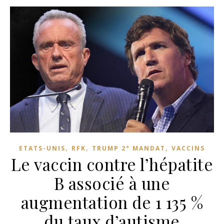
,
,
,
ETATS-UNIS
RFK
TRUMP 2° MANDAT
VACCINS
Le vaccin contre l’hépatite
B associé à une
augmentation de 1 135 %
du taux d’autisme