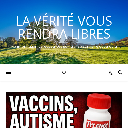
LA VÉRITÉ VOUS
RENDRA LIBRES
Ré-information et ressources sur la crise sanitaire et au-delà