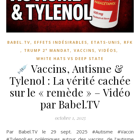
,
,
,
BABEL.TV
EFFETS INDÉSIRABLES
ETATS-UNIS
RFK
,
,
,
,
TRUMP 2° MANDAT
VACCINS
VIDÉOS
WHITE HATS VS DEEP STATE
Vaccins, Autisme &
Tylenol : La vérité cachée
sur le « remède » – Vidéo
par Babel.TV
octobre 1, 2025
Par Babel.TV le 29 sept. 2025 #Autisme #Vaccin
#TylenolLes polémiques autour des vaccins, de l’autisme