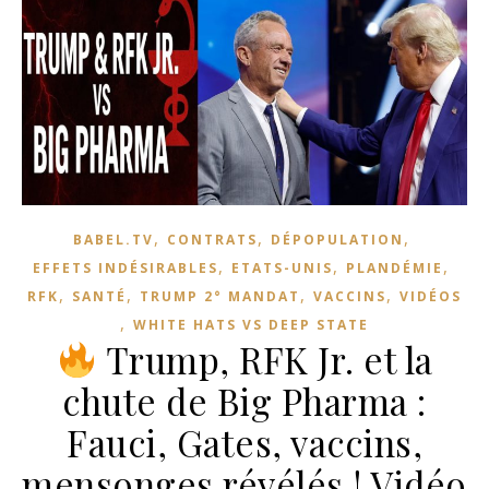
,
,
,
BABEL.TV
CONTRATS
DÉPOPULATION
,
,
,
EFFETS INDÉSIRABLES
ETATS-UNIS
PLANDÉMIE
,
,
,
,
RFK
SANTÉ
TRUMP 2° MANDAT
VACCINS
VIDÉOS
,
WHITE HATS VS DEEP STATE
Trump, RFK Jr. et la
chute de Big Pharma :
Fauci, Gates, vaccins,
mensonges révélés ! Vidéo