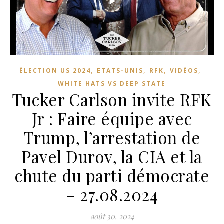
,
,
,
,
ÉLECTION US 2024
ETATS-UNIS
RFK
VIDÉOS
WHITE HATS VS DEEP STATE
Tucker Carlson invite RFK
Jr : Faire équipe avec
Trump, l’arrestation de
Pavel Durov, la CIA et la
chute du parti démocrate
– 27.08.2024
août 30, 2024