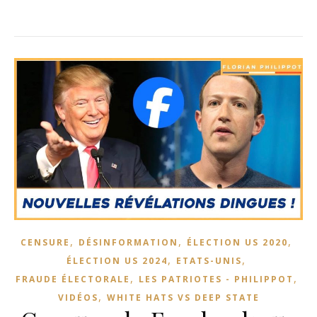
,
,
,
CENSURE
DÉSINFORMATION
ÉLECTION US 2020
,
,
ÉLECTION US 2024
ETATS-UNIS
,
,
FRAUDE ÉLECTORALE
LES PATRIOTES - PHILIPPOT
,
VIDÉOS
WHITE HATS VS DEEP STATE