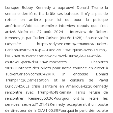
Lorsque Bobby Kennedy a approuvé Donald Trump la
semaine dernière, il a brûlé ses bateaux. Il n’y a pas de
retour en arrière pour lui ou pour la politique
américaine.Voici sa première interview depuis que c’est
arrivé. Vidéo du 27 août 2024 – Interview de Robert
Kennedy Jr. par Tucker Carlson (durée 1h28) : Source vidéo
Odyssée : https://odysee.com/@emanou:a/Tucker-
Carlson-invite-RFK-Jr—-Faire-%C3%A9quipe-avec-Trump,-
l%E2%80%99arrestation-de-Pavel-Durov,-la-CIA-et-la-
chute-du-parti-d%C3%A9mocrate:5 Chapitres
:00:00Obtenez des billets pour notre tournée en direct à
TuckerCarlson.com00:42RFK Jr. endosse Donald
Trump11:26L’arrestation et la censure de Pavel
Durov34:56La crise sanitaire en Amérique42:20Kennedy
rencontre avec Trump46:48Kamala Harris refuse de
rencontrer Kennedy53:36Pourquoi ont-ils retiré les
services secrets?1:01:48Kennedy accepterait-il un poste
de directeur de la CIA?1:05:39Pourquoi le parti démocrate