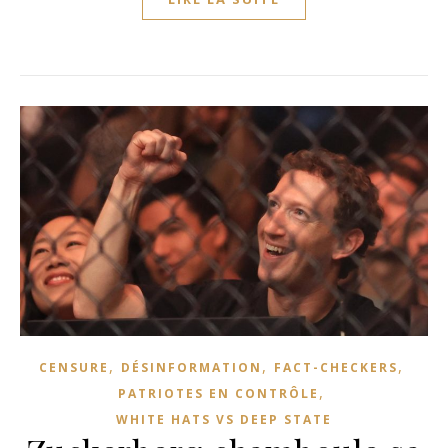
,
,
,
CENSURE
DÉSINFORMATION
FACT-CHECKERS
,
PATRIOTES EN CONTRÔLE
WHITE HATS VS DEEP STATE