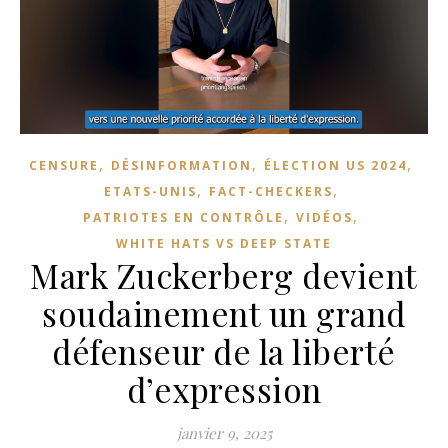
,
,
,
CENSURE
DÉSINFORMATION
ÉLECTION US 2024
,
,
ETATS-UNIS
FACT-CHECKERS
,
,
PATRIOTES EN CONTRÔLE
VIDÉOS
WHITE HATS VS DEEP STATE
Mark Zuckerberg devient
soudainement un grand
défenseur de la liberté
d’expression
janvier 9, 2025