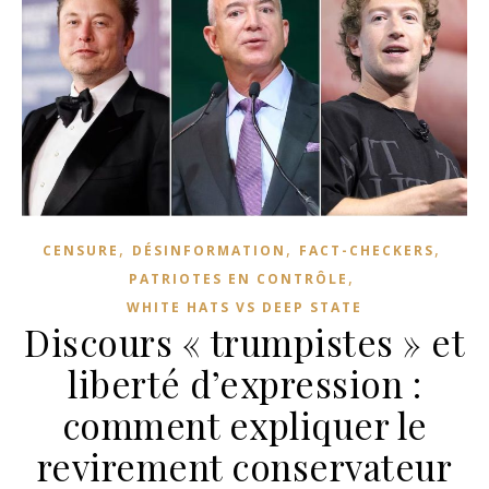
,
,
,
CENSURE
DÉSINFORMATION
FACT-CHECKERS
,
PATRIOTES EN CONTRÔLE
WHITE HATS VS DEEP STATE
Discours « trumpistes » et
liberté d’expression :
comment expliquer le
revirement conservateur