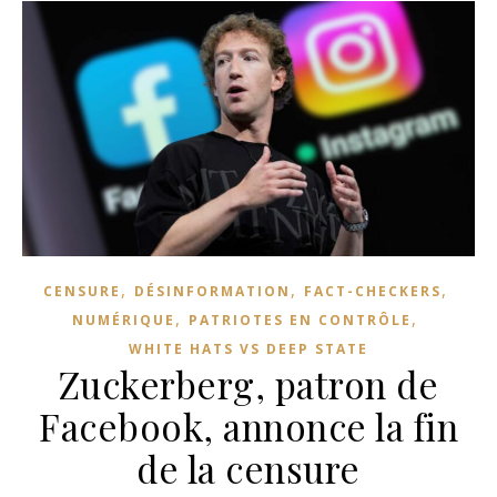
,
,
,
CENSURE
DÉSINFORMATION
FACT-CHECKERS
,
,
NUMÉRIQUE
PATRIOTES EN CONTRÔLE
WHITE HATS VS DEEP STATE
Zuckerberg, patron de
Facebook, annonce la fin
de la censure