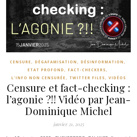
,
,
,
CENSURE
DÉGAFAMISATION
DÉSINFORMATION
,
,
ETAT PROFOND
FACT-CHECKERS
,
,
L'INFO NON CENSURÉE
TWITTER FILES
VIDÉOS
Censure et fact-checking :
l’agonie ?!! Vidéo par Jean-
Dominique Michel
janvier 21, 2025