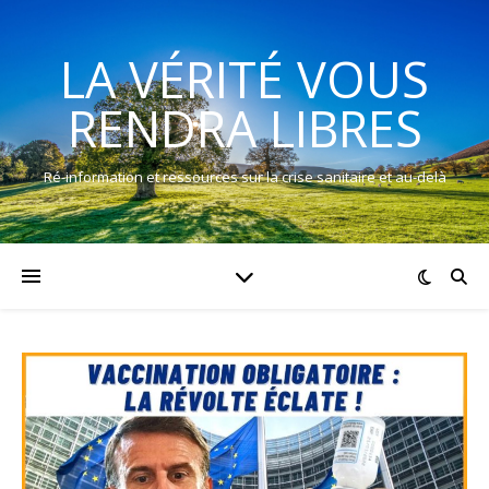
LA VÉRITÉ VOUS
RENDRA LIBRES
Ré-information et ressources sur la crise sanitaire et au-delà