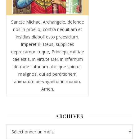
Sancte Michael Archangele, defende
nos in proelio, contra nequitiam et
insidias diaboli esto praesidium.
Imperet illi Deus, supplices
deprecamur: tuque, Princeps militiae
caelestis, in virtute Dei, in infernum
detrude satanam aliosque spiritus
malignos, qui ad perditionem
animarum pervagantur in mundo.
Amen.
ARCHIVES
Archives