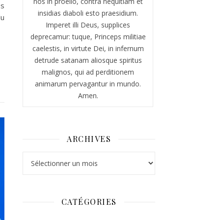
nos in proelio, contra nequitiam et
es
insidias diaboli esto praesidium.
du
Imperet illi Deus, supplices
deprecamur: tuque, Princeps militiae
caelestis, in virtute Dei, in infernum
detrude satanam aliosque spiritus
malignos, qui ad perditionem
animarum pervagantur in mundo.
Amen.
ARCHIVES
Archives
CATÉGORIES