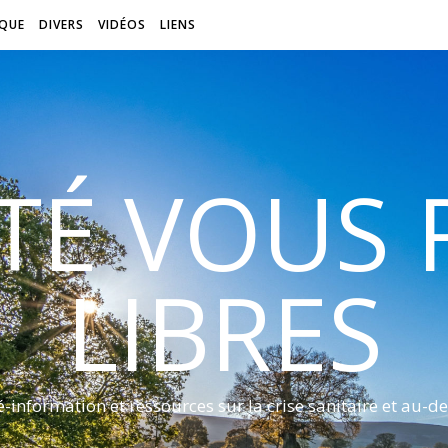
QUE
DIVERS
VIDÉOS
LIENS
ITÉ VOUS
LIBRES
é-information et ressources sur la crise sanitaire et au-de