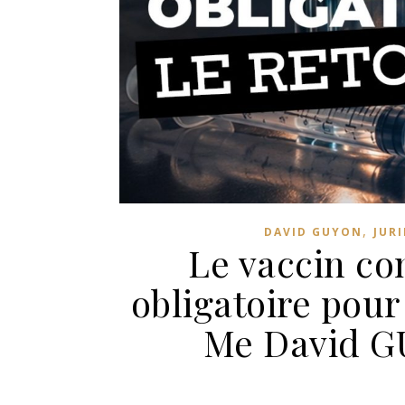
,
DAVID GUYON
JUR
Le vaccin con
obligatoire pour
Me David GU