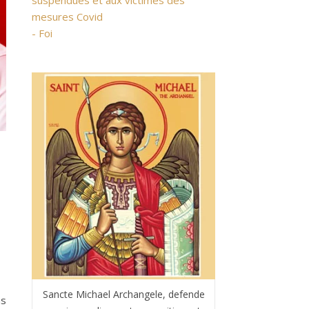
suspendues et aux victimes des
mesures Covid
- Foi
Sancte Michael Archangele, defende
ns