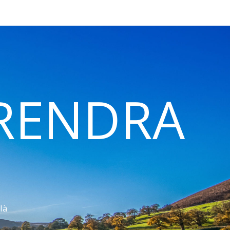
 RENDRA
là