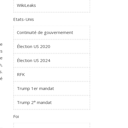
WikiLeaks
Etats-Unis
Continuité de gouvernement
de
Élection US 2020
rs
de
Élection US 2024
n,
s.
RFK
té
Trump 1er mandat
Trump 2° mandat
Foi