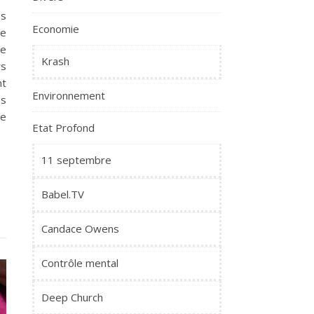
es
Economie
ne
re
Krash
rs
nt
Environnement
es
re
Etat Profond
11 septembre
Babel.TV
Candace Owens
Contrôle mental
Deep Church