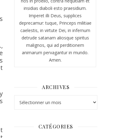
nos in proelio, contra nequitiam et
insidias diaboli esto praesidium.
Imperet illi Deus, supplices
s
deprecamur: tuque, Princeps militiae
caelestis, in virtute Dei, in infernum
detrude satanam aliosque spiritus
,
malignos, qui ad perditionem
e
animarum pervagantur in mundo.
s
Amen.
t
ARCHIVES
y
Archives
s
CATÉGORIES
t
t