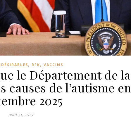
,
,
NDÉSIRABLES
RFK
VACCINS
que le Département de la
es causes de l’autisme e
tembre 2025
août 31, 2025