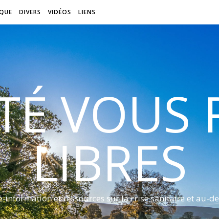
QUE
DIVERS
VIDÉOS
LIENS
ITÉ VOUS
LIBRES
é-information et ressources sur la crise sanitaire et au-de