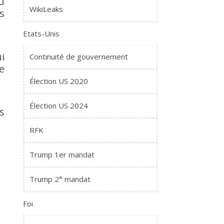
u
WikiLeaks
s
Etats-Unis
i
Continuité de gouvernement
e
Élection US 2020
Élection US 2024
s
RFK
Trump 1er mandat
Trump 2° mandat
Foi