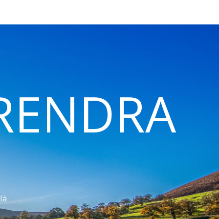
 RENDRA
là