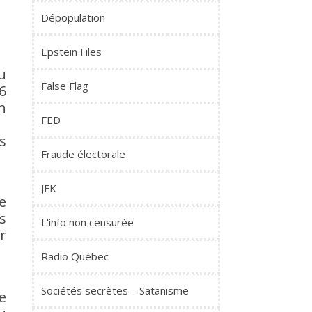
Dépopulation
Epstein Files
u
False Flag
6
n
FED
s
Fraude électorale
JFK
e
s
L'info non censurée
r
Radio Québec
Sociétés secrètes – Satanisme
e