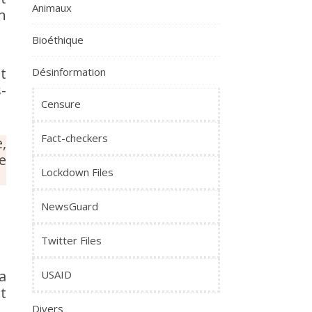
Animaux
n
Bioéthique
t
Désinformation
-
Censure
Fact-checkers
,
e
Lockdown Files
NewsGuard
Twitter Files
a
USAID
t
Divers