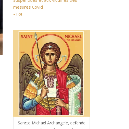
suspendues et aux victimes des
mesures Covid
- Foi
n
Sancte Michael Archangele, defende