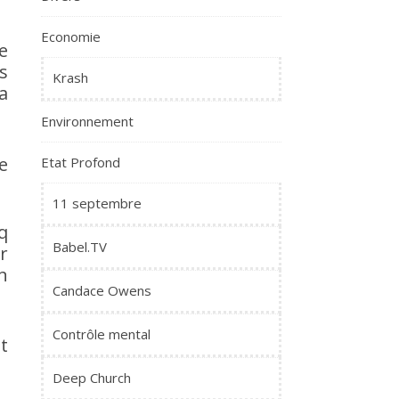
Economie
e
s
Krash
a
Environnement
e
Etat Profond
11 septembre
q
Babel.TV
r
n
Candace Owens
Contrôle mental
st
Deep Church