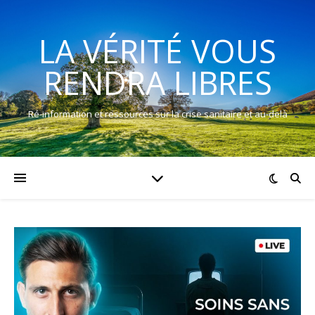
LA VÉRITÉ VOUS
RENDRA LIBRES
Ré-information et ressources sur la crise sanitaire et au-delà