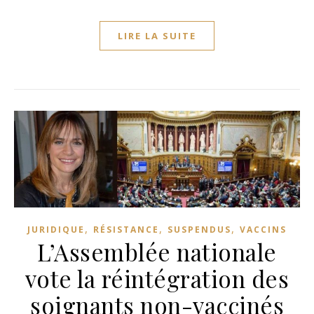
LIRE LA SUITE
,
,
,
JURIDIQUE
RÉSISTANCE
SUSPENDUS
VACCINS
L’Assemblée nationale
vote la réintégration des
soignants non-vaccinés