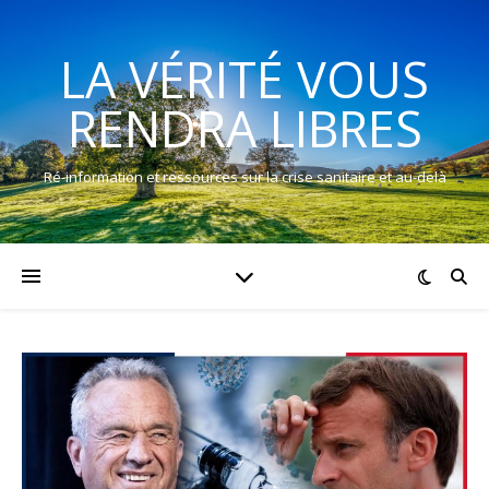
LA VÉRITÉ VOUS
RENDRA LIBRES
Ré-information et ressources sur la crise sanitaire et au-delà