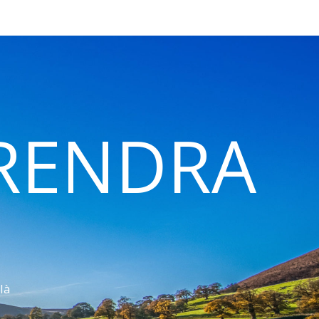
 RENDRA
là