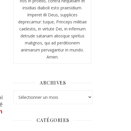
nos in proelio, contra nequitiam et
insidias diaboli esto praesidium.
Imperet illi Deus, supplices
deprecamur: tuque, Princeps militiae
caelestis, in virtute Dei, in infernum
detrude satanam aliosque spiritus
malignos, qui ad perditionem
animarum pervagantur in mundo.
Amen.
ARCHIVES
Archives
i
é
n
CATÉGORIES