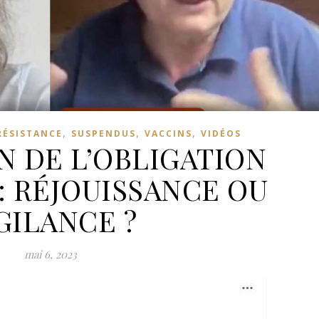
,
,
,
RÉSISTANCE
SUSPENDUS
VACCINS
VIDÉOS
N DE L’OBLIGATION
: RÉJOUISSANCE OU
GILANCE ?
mai 6, 2023