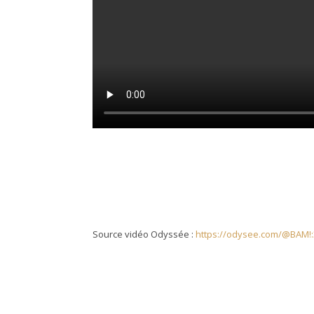
Source vidéo Odyssée :
https://odysee.com/@BAM!:3/