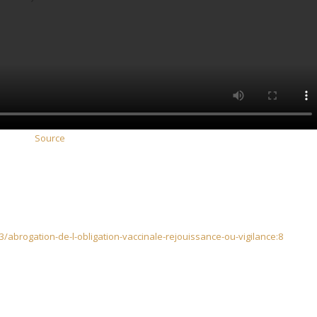
Source
abrogation-de-l-obligation-vaccinale-rejouissance-ou-vigilance:8