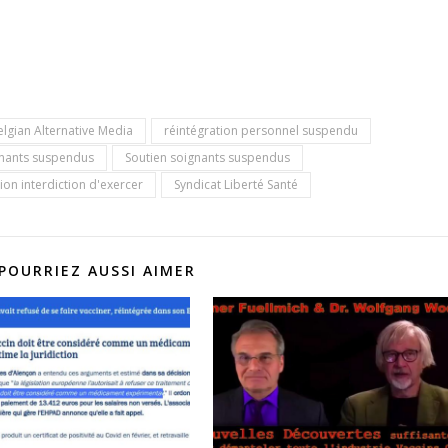
elgian Alternative Media
réintégration personnel suspendu
nants suspendus
Soutien soignants suspendus
on interdiction d'exercer
Syndicat Liberté Santé
POURRIEZ AUSSI AIMER