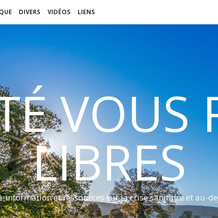
QUE
DIVERS
VIDÉOS
LIENS
ITÉ VOUS
LIBRES
é-information et ressources sur la crise sanitaire et au-de