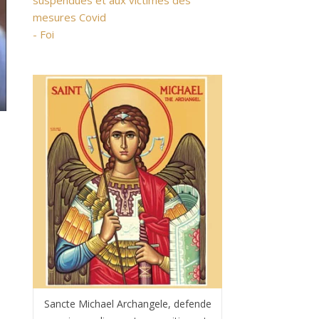
suspendues et aux victimes des
mesures Covid
- Foi
Sancte Michael Archangele, defende