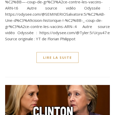
%C2%BB—-coup-de-gr%C3%A2ce-contre-les-vaccins-
ARN-!:6 Autre source vidéo Odyssée :
https://odysee.com/@SEMINERIOSalvatore:5/%C2%AB-
Une-d%C3%A9cision-historique-!-%C2%BB-_-coup-de-
gr%C3%A2ce-contre-les-vaccins-ARN-:4 Autre source
vidéo Odyssée : https://odysee.com/@Tyler:5/Ucyu47:e
Source originale : YT de Florian Philippot
LIRE LA SUITE