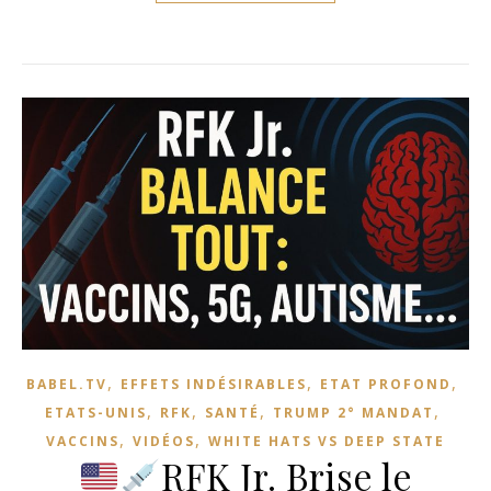
,
,
,
BABEL.TV
EFFETS INDÉSIRABLES
ETAT PROFOND
,
,
,
,
ETATS-UNIS
RFK
SANTÉ
TRUMP 2° MANDAT
,
,
VACCINS
VIDÉOS
WHITE HATS VS DEEP STATE
RFK Jr. Brise le