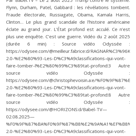
Flynn, Durham, Patel, Gabbard : les révélations tombent.
Fraude électorale, Russiagate, Obama, Kamala Harris,
Clinton… Le plus grand scandale de l’histoire américaine
éclate au grand jour. L’État profond est acculé. Ce n’est
plus une enquête. C’est une guerre. Vidéo du 2 août 2025
(durée 6 min) : Source vidéo Odyssée :
https://odysee.com/@meilleur.fabrice:d/RAGNAR%C3%96K-
2.0-%E2%80%93-Les-D%C3%A9classifications-qui-vont-
faire-tomber-l%E2%80%99%C3%89tat-profond:3 Autre
source vidéo Odyssée :
https://odysee.com/@christophevoisin.a:e/%F0%9F
2.0-%E2%80%93-Les-D%C3%A9classifications-qui-vont-
faire-tomber-l%E2%80%99%C3%89tat-profond:8 Autre
source vidéo Odyssée :
https://odysee.com/@HORIZONS:d/Babel-TV—
02.08.2025—
%F0%9F%87%BA%F0%9F%87%B8%E2%9A%A1%EF%B8%8F
2.0-%E2%80%93-Les-D%C3%A9classifications-qui-vont-