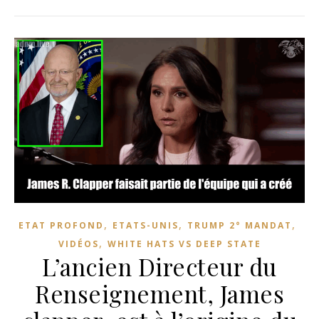
,
,
,
ETAT PROFOND
ETATS-UNIS
TRUMP 2° MANDAT
,
VIDÉOS
WHITE HATS VS DEEP STATE
L’ancien Directeur du
Renseignement, James