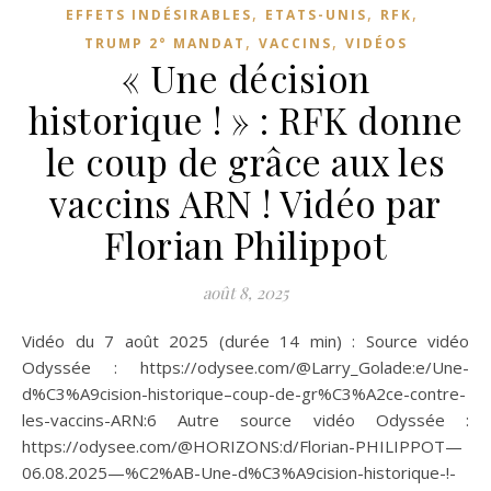
,
,
,
EFFETS INDÉSIRABLES
ETATS-UNIS
RFK
,
,
TRUMP 2° MANDAT
VACCINS
VIDÉOS
« Une décision
historique ! » : RFK donne
le coup de grâce aux les
vaccins ARN ! Vidéo par
Florian Philippot
août 8, 2025
Vidéo du 7 août 2025 (durée 14 min) : Source vidéo
Odyssée : https://odysee.com/@Larry_Golade:e/Une-
d%C3%A9cision-historique–coup-de-gr%C3%A2ce-contre-
les-vaccins-ARN:6 Autre source vidéo Odyssée :
https://odysee.com/@HORIZONS:d/Florian-PHILIPPOT—
06.08.2025—%C2%AB-Une-d%C3%A9cision-historique-!-