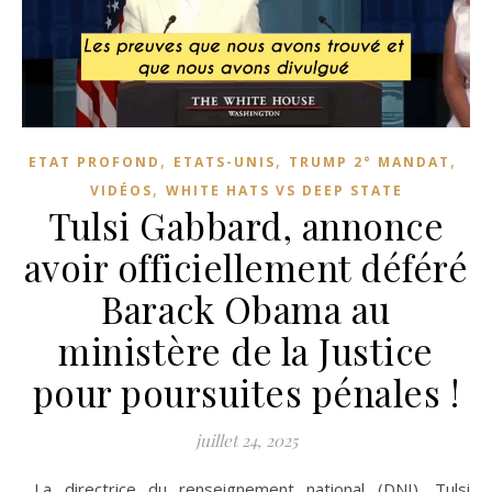
,
,
,
ETAT PROFOND
ETATS-UNIS
TRUMP 2° MANDAT
,
VIDÉOS
WHITE HATS VS DEEP STATE
Tulsi Gabbard, annonce
avoir officiellement déféré
Barack Obama au
ministère de la Justice
pour poursuites pénales !
juillet 24, 2025
La directrice du renseignement national (DNI), Tulsi