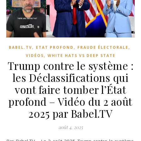
,
,
,
BABEL.TV
ETAT PROFOND
FRAUDE ÉLECTORALE
,
VIDÉOS
WHITE HATS VS DEEP STATE
Trump contre le système :
les Déclassifications qui
vont faire tomber l’État
profond – Vidéo du 2 août
2025 par Babel.TV
août 4, 2025
Par Babel.TV – Le 2 août 2025 Trump contre le système.