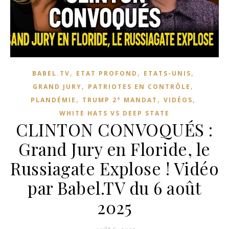
,
,
,
BABEL.TV
ETAT PROFOND
ETATS-UNIS
,
,
GRAND JURY
PATRIOTES EN CONTRÔLE
,
,
,
PLANDÉMIE
TRUMP 2° MANDAT
VIDÉOS
WHITE HATS VS DEEP STATE
CLINTON CONVOQUÉS :
Grand Jury en Floride, le
Russiagate Explose ! Vidéo
par Babel.TV du 6 août
2025