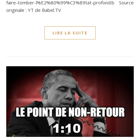
faire-tomber-l%E2%80%99%C3%89tat-profond:b Source
originale : YT de Babel.TV
LIRE LA SUITE