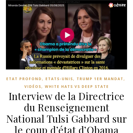
,
,
,
ETAT PROFOND
ETATS-UNIS
TRUMP 1ER MANDAT
,
VIDÉOS
WHITE HATS VS DEEP STATE
Interview de la Directrice
du Renseignement
National Tulsi Gabbard sur
le coup d’état d’Obama