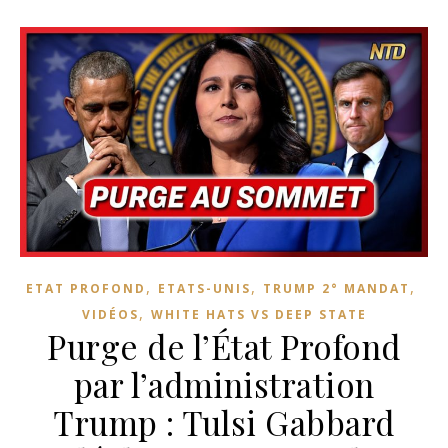
,
,
,
ETAT PROFOND
ETATS-UNIS
TRUMP 2° MANDAT
,
VIDÉOS
WHITE HATS VS DEEP STATE
Purge de l’État Profond
par l’administration
Trump : Tulsi Gabbard