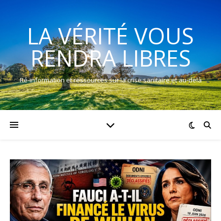
LA VÉRITÉ VOUS
RENDRA LIBRES
Ré-information et ressources sur la crise sanitaire et au-delà