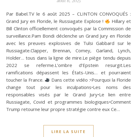
août 6, 2025
Par Babel.TV le 6 août 2025 – CLINTON CONVOQUÉS :
Grand Jury en Floride, le Russiagate Explose !
Hillary et
Bill Clinton officiellement convoqués par la Commission de
surveillance.Pam Bondi déclenche un Grand Jury en Floride
avec les preuves explosives de Tulsi Gabbard sur le
Russiagate.Clapper, Brennan, Comey, Garland, Lynch,
Holder… tous dans la ligne de mire.Le piège tendu depuis
2022 se referme.L’ombre d’Epstein resurgit.Les
ramifications dépassent les États-Unis… et pourraient
toucher la France.
Dans cette vidéo :•Pourquoi la Floride
change tout pour les inculpations•Les noms des
responsables visés par le Grand Jury•Le lien entre
Russiagate, Covid et programmes biologiques•Comment
Trump retourne leur propre stratégie contre eux Ce…
LIRE LA SUITE