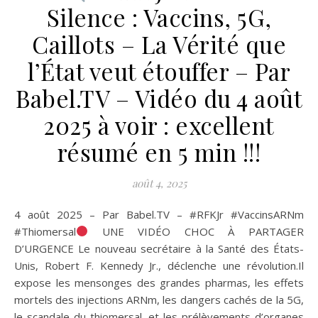
Silence : Vaccins, 5G,
Caillots – La Vérité que
l’État veut étouffer – Par
Babel.TV – Vidéo du 4 août
2025 à voir : excellent
résumé en 5 min !!!
août 4, 2025
4 août 2025 – Par Babel.TV – #RFKJr #VaccinsARNm
#Thiomersal
UNE VIDÉO CHOC À PARTAGER
D’URGENCE Le nouveau secrétaire à la Santé des États-
Unis, Robert F. Kennedy Jr., déclenche une révolution.Il
expose les mensonges des grandes pharmas, les effets
mortels des injections ARNm, les dangers cachés de la 5G,
le scandale du thiomersal, et les prélèvements d’organes