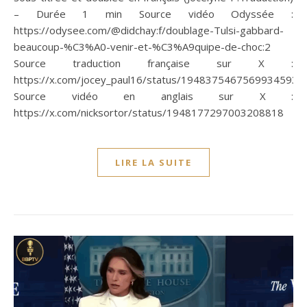
– Durée 1 min Source vidéo Odyssée :
https://odysee.com/@didchay:f/doublage-Tulsi-gabbard-
beaucoup-%C3%A0-venir-et-%C3%A9quipe-de-choc:2
Source traduction française sur X :
https://x.com/jocey_paul16/status/1948375467569934593
Source vidéo en anglais sur X :
https://x.com/nicksortor/status/1948177297003208818
LIRE LA SUITE