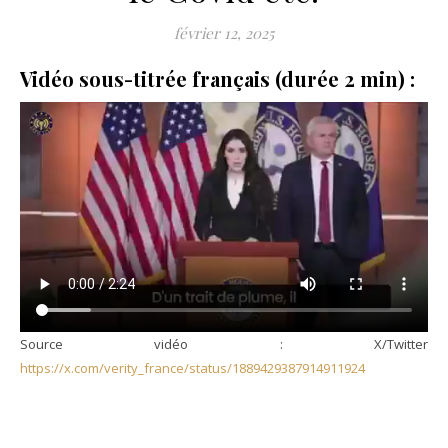
février 12, 2025
Vidéo sous-titrée français (durée 2 min) :
Source vidéo : X/Twitter
https://x.com/verity_france/status/1889429387914911924