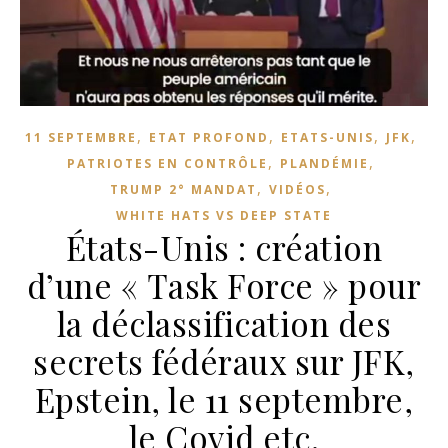
,
,
,
,
11 SEPTEMBRE
ETAT PROFOND
ETATS-UNIS
JFK
,
,
PATRIOTES EN CONTRÔLE
PLANDÉMIE
,
,
TRUMP 2° MANDAT
VIDÉOS
WHITE HATS VS DEEP STATE
États-Unis : création
d’une « Task Force » pour
la déclassification des
secrets fédéraux sur JFK,
Epstein, le 11 septembre,
le Covid etc.