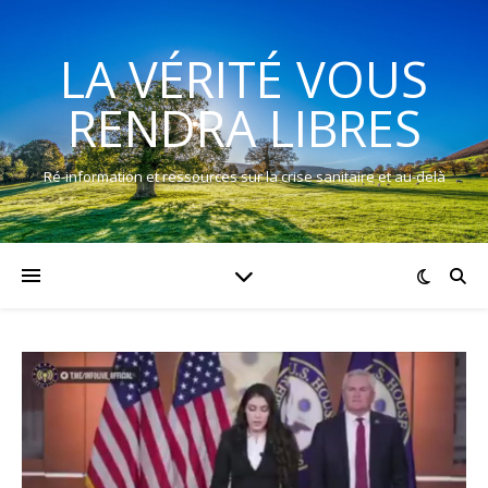
LA VÉRITÉ VOUS
RENDRA LIBRES
Ré-information et ressources sur la crise sanitaire et au-delà