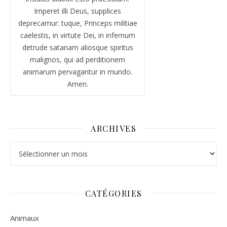
Imperet illi Deus, supplices
deprecamur: tuque, Princeps militiae
caelestis, in virtute Dei, in infernum
detrude satanam aliosque spiritus
malignos, qui ad perditionem
animarum pervagantur in mundo.
Amen.
ARCHIVES
Archives
CATÉGORIES
Animaux