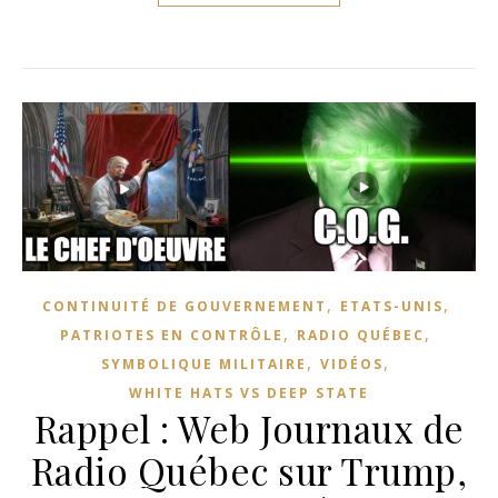
,
,
CONTINUITÉ DE GOUVERNEMENT
ETATS-UNIS
,
,
PATRIOTES EN CONTRÔLE
RADIO QUÉBEC
,
,
SYMBOLIQUE MILITAIRE
VIDÉOS
WHITE HATS VS DEEP STATE
Rappel : Web Journaux de
Radio Québec sur Trump,