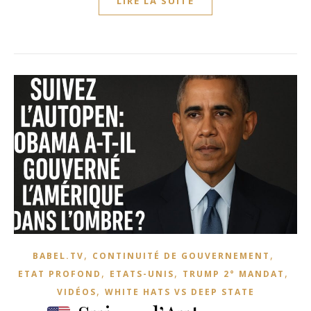
LIRE LA SUITE
,
,
BABEL.TV
CONTINUITÉ DE GOUVERNEMENT
,
,
,
ETAT PROFOND
ETATS-UNIS
TRUMP 2° MANDAT
,
VIDÉOS
WHITE HATS VS DEEP STATE