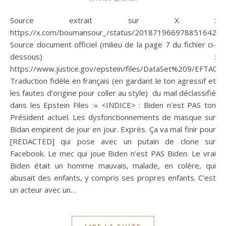
Source extrait sur X :
https://x.com/boumansour_/status/2018719669788516422
Source document officiel (milieu de la page 7 du fichier ci-
dessous) :
https://www.justice.gov/epstein/files/DataSet%209/EFTA00
Traduction fidèle en français (en gardant le ton agressif et
les fautes d’origine pour coller au style) du mail déclassifié
dans les Epstein Files :« <INDICE> : Biden n’est PAS ton
Président actuel. Les dysfonctionnements de masque sur
Bidan empirent de jour en jour. Exprès. Ça va mal finir pour
[REDACTED] qui pose avec un putain de clone sur
Facebook. Le mec qui joue Biden n’est PAS Biden. Le vrai
Biden était un homme mauvais, malade, en colère, qui
abusait des enfants, y compris ses propres enfants. C’est
un acteur avec un…