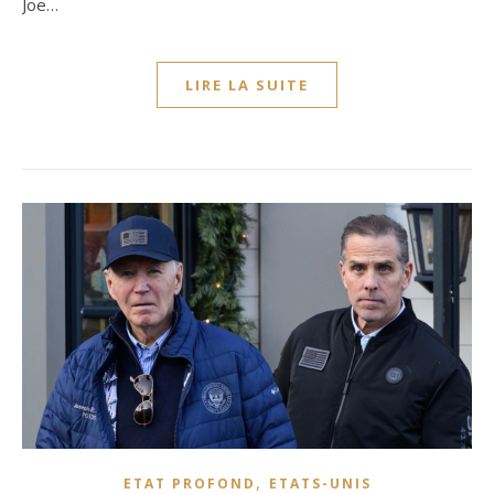
Joe…
LIRE LA SUITE
,
ETAT PROFOND
ETATS-UNIS