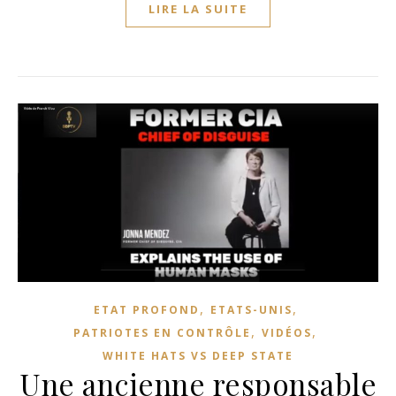
LIRE LA SUITE
,
,
ETAT PROFOND
ETATS-UNIS
,
,
PATRIOTES EN CONTRÔLE
VIDÉOS
WHITE HATS VS DEEP STATE
Une ancienne responsable