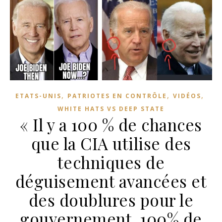
,
,
,
ETATS-UNIS
PATRIOTES EN CONTRÔLE
VIDÉOS
WHITE HATS VS DEEP STATE
« Il y a 100 % de chances
que la CIA utilise des
techniques de
déguisement avancées et
des doublures pour le
gouvernement. 100% de