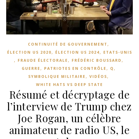
,
CONTINUITÉ DE GOUVERNEMENT
,
,
ÉLECTION US 2020
ÉLECTION US 2024
ETATS-UNIS
,
,
,
FRAUDE ÉLECTORALE
FRÉDÉRIC BOUSSARD
,
,
,
GUERRE
PATRIOTES EN CONTRÔLE
Q
,
,
SYMBOLIQUE MILITAIRE
VIDÉOS
WHITE HATS VS DEEP STATE
Résumé et décryptage de
l’interview de Trump chez
Joe Rogan, un célèbre
animateur de radio US, le