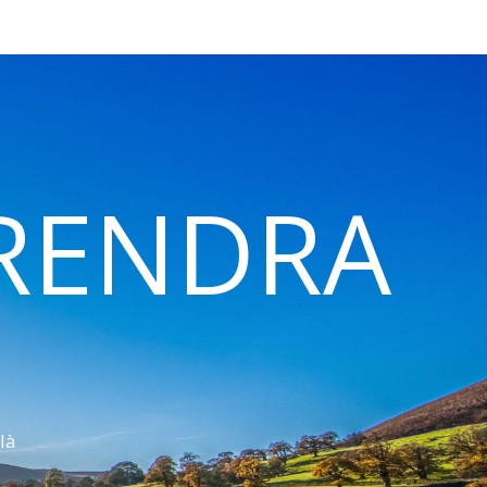
 RENDRA
là