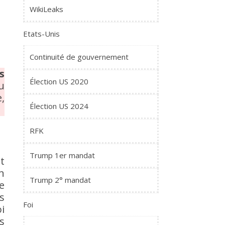
WikiLeaks
Etats-Unis
Continuité de gouvernement
s
Élection US 2020
u
,
Élection US 2024
RFK
Trump 1er mandat
et
n
Trump 2° mandat
e
s
Foi
i
s