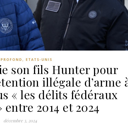
,
 PROFOND
ETATS-UNIS
ie son fils Hunter pour
étention illégale d’arme 
us « les délits fédéraux
» entre 2014 et 2024
décembre 3, 2024