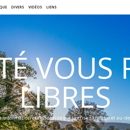
QUE
DIVERS
VIDÉOS
LIENS
ITÉ VOUS
LIBRES
é-information et ressources sur la crise sanitaire et au-de