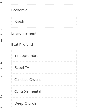
t
Economie
Krash
k
Environnement
e
i
Etat Profond
11 septembre
a
Babel.TV
e
,
Candace Owens
Contrôle mental
e
t
Deep Church
e