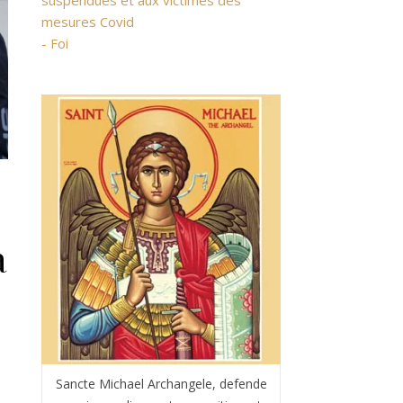
suspendues et aux victimes des
mesures Covid
- Foi
à
Sancte Michael Archangele, defende