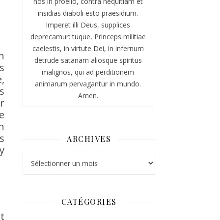
nos in proelio, contra nequitiam et
insidias diaboli esto praesidium.
Imperet illi Deus, supplices
deprecamur: tuque, Princeps militiae
caelestis, in virtute Dei, in infernum
n
detrude satanam aliosque spiritus
s
malignos, qui ad perditionem
,
animarum pervagantur in mundo.
s
Amen.
r
e
n
s
ARCHIVES
y
Archives
CATÉGORIES
t