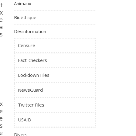
Animaux
t
x
Bioéthique
e
a
Désinformation
s
Censure
Fact-checkers
Lockdown Files
NewsGuard
x
Twitter Files
e
e
USAID
s
e
Divers