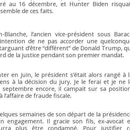
béré au 16 décembre, et Hunter Biden risquai
nsemble de ces faits.
-Blanche, l’ancien vice-président sous Barac
intention de ne pas accorder une quelconqu
e targuant d’être “différent” de Donald Trump, qu
égard de la justice pendant son premier mandat.
r en juin, le président s’était alors rangé à l
iens à la décision du jury. Je le ferai et je ne l
 En septembre encore, il campait sur sa position
 à l’affaire de fraude fiscale.
quelques semaines de son départ de la présidenc
 engagement. Il gracie son fils, ex-avocat e
rra plus être condamné. Pour justifier c