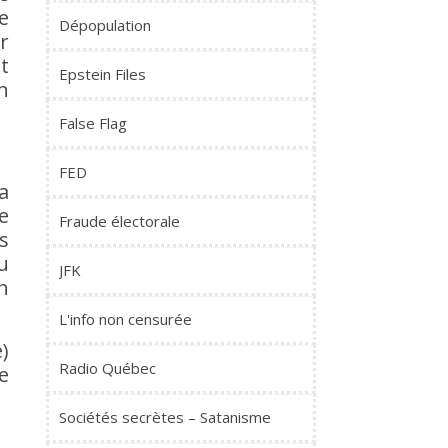
e
Dépopulation
r
t
Epstein Files
n
False Flag
FED
a
e
Fraude électorale
s
u
JFK
n
L'info non censurée
)
Radio Québec
e
Sociétés secrètes – Satanisme