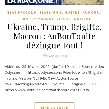
,
,
,
,
ETAT PROFOND
ETATS-UNIS
GUERRE
HUMOUR
,
,
TRUMP 2° MANDAT
VIDÉOS
WOKISME
Ukraine, Trump, Brigitte,
Macron : AuBonTouite
dézingue tout !
février 25, 2025
Vidéo du 25 février 2025 (durée 19 min) : Source vidéo
Odyssée : https://odysee.com/@bertoberto:a/Brigitte,-
Trump,-Macron-%EF%BC%9A-AuBonTouite-
d%C3%A9zingue-tout-!:d Source originale YT :
https://www.youtube.com/watch?v=tdVhzc1X7Cw
LIRE LA SUITE