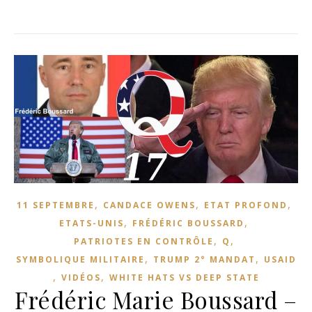
,
,
,
11 SEPTEMBRE
CANDACE OWENS
ETAT PROFOND
,
,
ETATS-UNIS
FRÉDÉRIC BOUSSARD
,
,
PATRIOTES EN CONTRÔLE
Q
,
,
SYMBOLIQUE MILITAIRE
TRUMP 2° MANDAT
USAID
,
,
VIDÉOS
WHITE HATS VS DEEP STATE
Frédéric Marie Boussard –