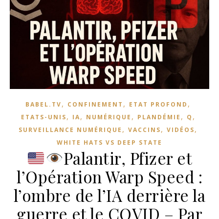
,
,
,
BABEL.TV
CONFINEMENT
ETAT PROFOND
,
,
,
,
,
ETATS-UNIS
IA
NUMÉRIQUE
PLANDÉMIE
Q
,
,
,
SURVEILLANCE NUMÉRIQUE
VACCINS
VIDÉOS
WHITE HATS VS DEEP STATE
Palantir, Pfizer et
l’Opération Warp Speed :
l’ombre de l’IA derrière la
guerre et le COVID – Par