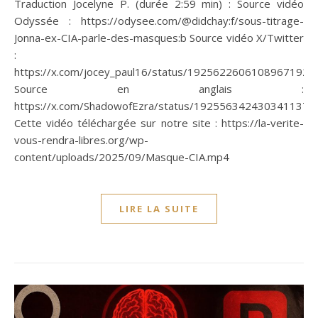
Traduction Jocelyne P. (durée 2:59 min) : Source vidéo
Odyssée : https://odysee.com/@didchay:f/sous-titrage-
Jonna-ex-CIA-parle-des-masques:b Source vidéo X/Twitter
:
https://x.com/jocey_paul16/status/1925622606108967192
Source en anglais :
https://x.com/ShadowofEzra/status/1925563424303411377
Cette vidéo téléchargée sur notre site : https://la-verite-
vous-rendra-libres.org/wp-
content/uploads/2025/09/Masque-CIA.mp4
LIRE LA SUITE