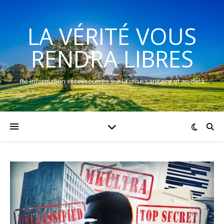
LA VÉRITÉ VOUS
RENDRA LIBRES
Ré-information et ressources sur la crise sanitaire et au-delà