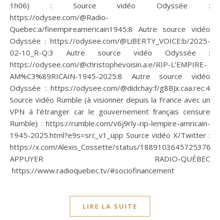
1h06) : Source vidéo Odyssée :
https://odysee.com/@Radio-
Quebec:a/finempireamericain1945:8 Autre source vidéo
Odyssée : https://odysee.com/@LiBERTY_VOICE:b/2025-
02-10_R-Q:3 Autre source vidéo Odyssée :
https://odysee.com/@christophevoisin.a:e/RIP-L’EMPIRE-
AM%C3%89RICAIN-1945-2025:8 Autre source vidéo
Odyssée : https://odysee.com/@didchay:f/g8BJx.caa.rec:4
Source vidéo Rumble (à visionner depuis la France avec un
VPN à l’étranger car le gouvernement français censure
Rumble) : https://rumble.com/v6j9rly-rip-lempire-amricain-
1945-2025.html?e9s=src_v1_upp Source vidéo X/Twitter :
https://x.com/Alexis_Cossette/status/18891036457253765
APPUYER RADIO-QUÉBEC
https://www.radioquebec.tv/#sociofinancement
LIRE LA SUITE