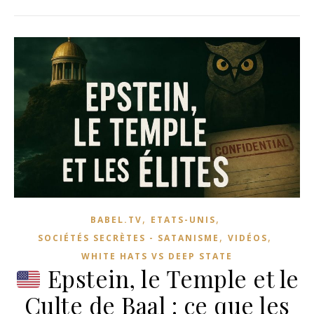
,
,
BABEL.TV
ETATS-UNIS
,
,
SOCIÉTÉS SECRÈTES - SATANISME
VIDÉOS
WHITE HATS VS DEEP STATE
Epstein, le Temple et le
Culte de Baal : ce que les