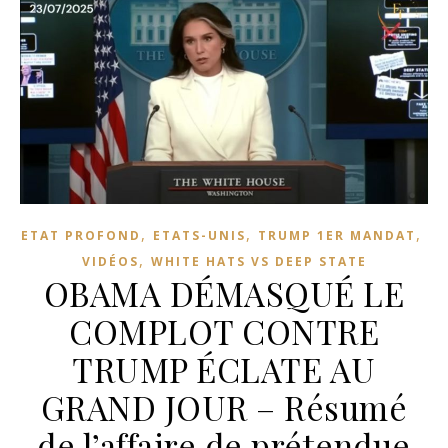
,
,
,
ETAT PROFOND
ETATS-UNIS
TRUMP 1ER MANDAT
,
VIDÉOS
WHITE HATS VS DEEP STATE
OBAMA DÉMASQUÉ LE
COMPLOT CONTRE
TRUMP ÉCLATE AU
GRAND JOUR – Résumé
de l’affaire de prétendue