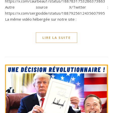
https://x.com/caurbeau1/status/1887831753286373863
Autre source X/Twitter :
https://x.com/sergiodde/status/1887925612435607995
La même vidéo hébergée sur notre site :
LIRE LA SUITE