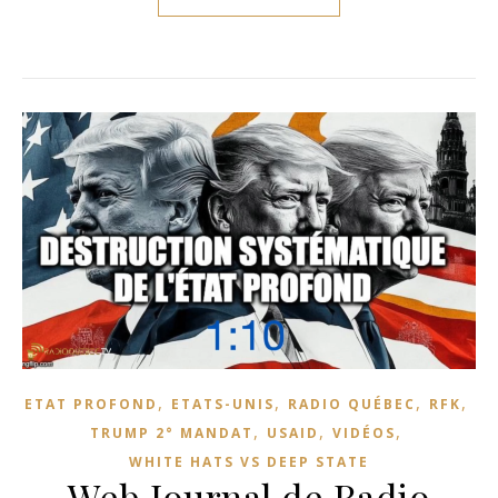
,
,
,
,
ETAT PROFOND
ETATS-UNIS
RADIO QUÉBEC
RFK
,
,
,
TRUMP 2° MANDAT
USAID
VIDÉOS
WHITE HATS VS DEEP STATE
Web Journal de Radio