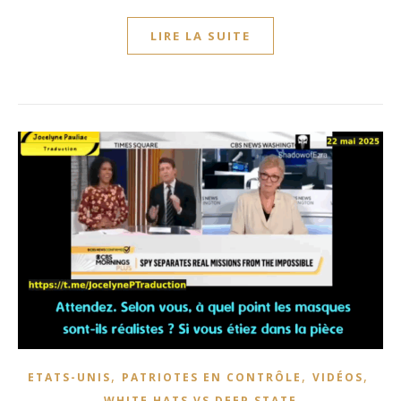
LIRE LA SUITE
,
,
,
ETATS-UNIS
PATRIOTES EN CONTRÔLE
VIDÉOS
WHITE HATS VS DEEP STATE