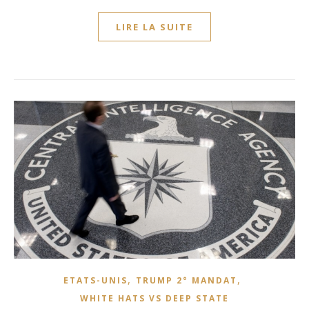
LIRE LA SUITE
,
,
ETATS-UNIS
TRUMP 2° MANDAT
WHITE HATS VS DEEP STATE