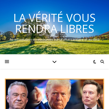
LA VÉRITÉ VOUS
RENDRA LIBRES
Ré-information et ressources sur la crise sanitaire et au-delà