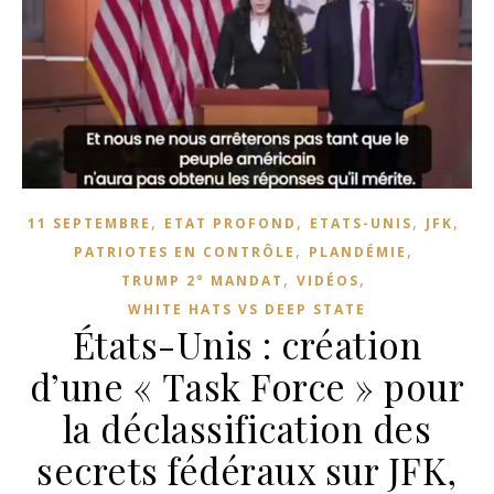
,
,
,
,
11 SEPTEMBRE
ETAT PROFOND
ETATS-UNIS
JFK
,
,
PATRIOTES EN CONTRÔLE
PLANDÉMIE
,
,
TRUMP 2° MANDAT
VIDÉOS
WHITE HATS VS DEEP STATE
États-Unis : création
d’une « Task Force » pour
la déclassification des
secrets fédéraux sur JFK,