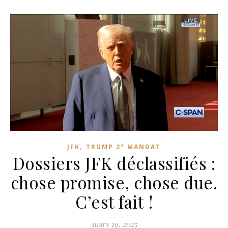
,
JFK
TRUMP 2° MANDAT
Dossiers JFK déclassifiés :
chose promise, chose due.
C’est fait !
mars 19, 2025