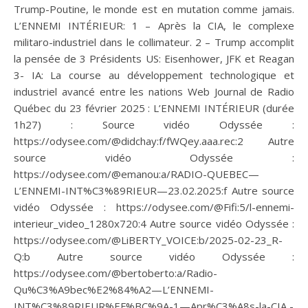
Trump-Poutine, le monde est en mutation comme jamais.
L’ENNEMI INTÉRIEUR: 1 – Après la CIA, le complexe
militaro-industriel dans le collimateur. 2 – Trump accomplit
la pensée de 3 Présidents US: Eisenhower, JFK et Reagan
3- IA: La course au développement technologique et
industriel avancé entre les nations Web Journal de Radio
Québec du 23 février 2025 : L’ENNEMI INTÉRIEUR (durée
1h27) : Source vidéo Odyssée :
https://odysee.com/@didchay:f/fWQey.aaa.rec:2 Autre
source vidéo Odyssée :
https://odysee.com/@emanou:a/RADIO-QUEBEC—
L’ENNEMI-INT%C3%89RIEUR—23.02.2025:f Autre source
vidéo Odyssée : https://odysee.com/@Fifi:5/l-ennemi-
interieur_video_1280x720:4 Autre source vidéo Odyssée :
https://odysee.com/@LiBERTY_VOICE:b/2025-02-23_R-
Q:b Autre source vidéo Odyssée :
https://odysee.com/@bertoberto:a/Radio-
Qu%C3%A9bec%E2%84%A2—L’ENNEMI-
INT%C3%89RIEUR%EF%BC%9A-1—Apr%C3%A8s-la-CIA,-