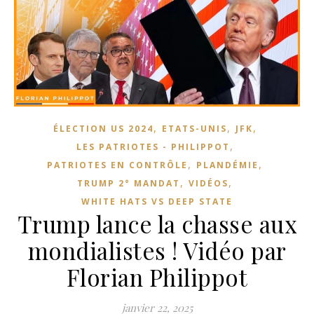
,
,
,
ÉLECTION US 2024
ETATS-UNIS
JFK
,
LES PATRIOTES - PHILIPPOT
,
,
PATRIOTES EN CONTRÔLE
PLANDÉMIE
,
,
TRUMP 2° MANDAT
VIDÉOS
WHITE HATS VS DEEP STATE
Trump lance la chasse aux
mondialistes ! Vidéo par
Florian Philippot
janvier 22, 2025