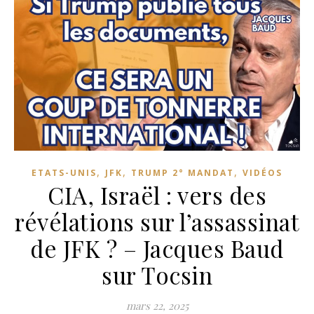
,
,
,
ETATS-UNIS
JFK
TRUMP 2° MANDAT
VIDÉOS
CIA, Israël : vers des
révélations sur l’assassinat
de JFK ? – Jacques Baud
sur Tocsin
mars 22, 2025