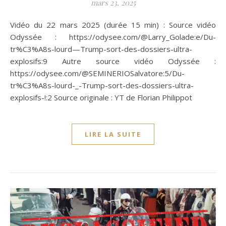
mars 23, 2025
Vidéo du 22 mars 2025 (durée 15 min) : Source vidéo
Odyssée : https://odysee.com/@Larry_Golade:e/Du-
tr%C3%A8s-lourd—Trump-sort-des-dossiers-ultra-
explosifs:9 Autre source vidéo Odyssée :
https://odysee.com/@SEMINERIOSalvatore:5/Du-
tr%C3%A8s-lourd-_-Trump-sort-des-dossiers-ultra-
explosifs-!:2 Source originale : YT de Florian Philippot
LIRE LA SUITE