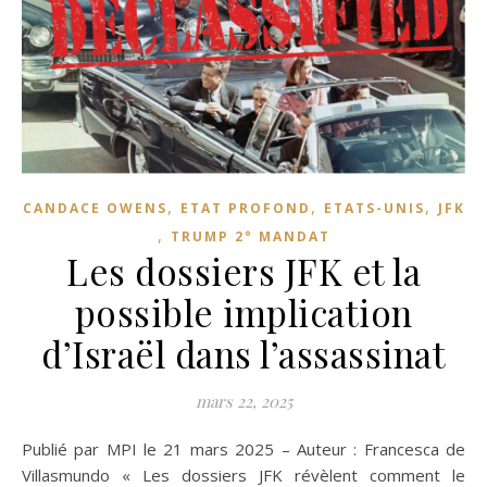
,
,
,
CANDACE OWENS
ETAT PROFOND
ETATS-UNIS
JFK
,
TRUMP 2° MANDAT
Les dossiers JFK et la
possible implication
d’Israël dans l’assassinat
mars 22, 2025
Publié par MPI le 21 mars 2025 – Auteur : Francesca de
Villasmundo « Les dossiers JFK révèlent comment le