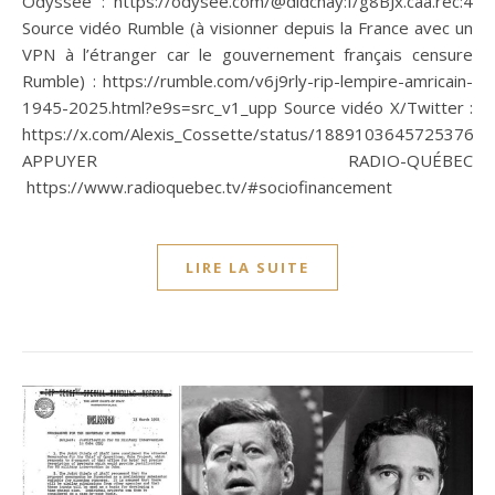
Odyssée : https://odysee.com/@didchay:f/g8BJx.caa.rec:4
Source vidéo Rumble (à visionner depuis la France avec un
VPN à l’étranger car le gouvernement français censure
Rumble) : https://rumble.com/v6j9rly-rip-lempire-amricain-
1945-2025.html?e9s=src_v1_upp Source vidéo X/Twitter :
https://x.com/Alexis_Cossette/status/18891036457253765
APPUYER RADIO-QUÉBEC
https://www.radioquebec.tv/#sociofinancement
LIRE LA SUITE