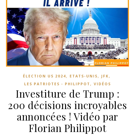
,
,
,
ÉLECTION US 2024
ETATS-UNIS
JFK
,
LES PATRIOTES - PHILIPPOT
VIDÉOS
Investiture de Trump :
200 décisions incroyables
annoncées ! Vidéo par
Florian Philippot