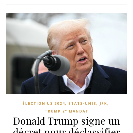
,
,
,
ÉLECTION US 2024
ETATS-UNIS
JFK
TRUMP 2° MANDAT
Donald Trump signe un
décret pour déclassifier