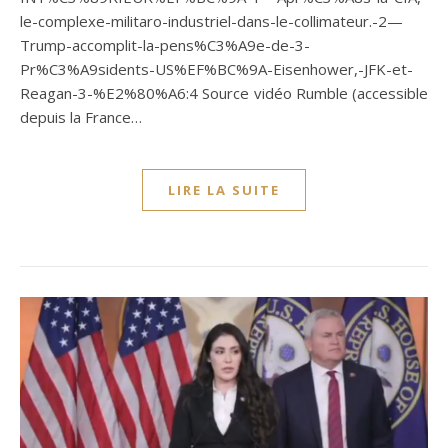
le-complexe-militaro-industriel-dans-le-collimateur.-2—
Trump-accomplit-la-pens%C3%A9e-de-3-
Pr%C3%A9sidents-US%EF%BC%9A-Eisenhower,-JFK-et-
Reagan-3-%E2%80%A6:4 Source vidéo Rumble (accessible
depuis la France…
LIRE LA SUITE