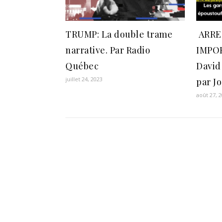
TRUMP: La double trame
ARRE
narrative. Par Radio
IMPOR
Québec
David
juillet 24, 2023
par J
août 27, 