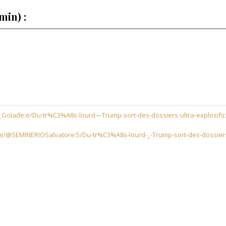
min) :
_Golade:e/Du-tr%C3%A8s-lourd—Trump-sort-des-dossiers-ultra-explosifs
om/@SEMINERIOSalvatore:5/Du-tr%C3%A8s-lourd-_-Trump-sort-des-dossier