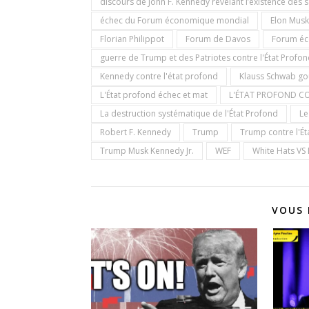
discours de John F. Kennedy révélant l’existence des 
échec du Forum économique mondial
Elon Musk
Florian Philippot
Forum de Davos
Forum éc
guerre de Trump et des Patriotes contre l'État Profo
Kennedy contre l'état profond
Klauss Schwab g
L'État profond échec et mat
L'ÉTAT PROFOND CO
La destruction systématique de l'État Profond
Le
Robert F. Kennedy
Trump
Trump contre l'Ét
Trump Musk Kennedy Jr.
WEF
White Hats VS
VOUS 