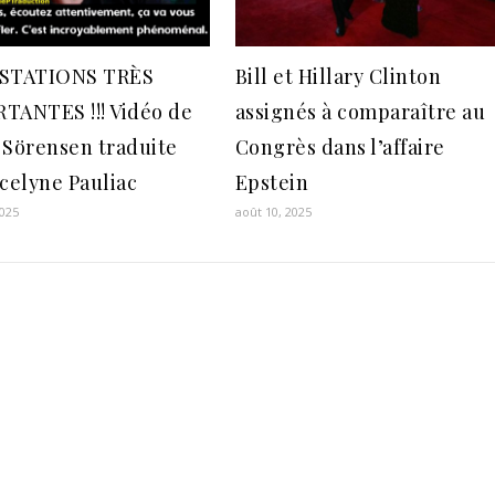
STATIONS TRÈS
Bill et Hillary Clinton
TANTES !!! Vidéo de
assignés à comparaître au
 Sörensen traduite
Congrès dans l’affaire
ocelyne Pauliac
Epstein
2025
août 10, 2025