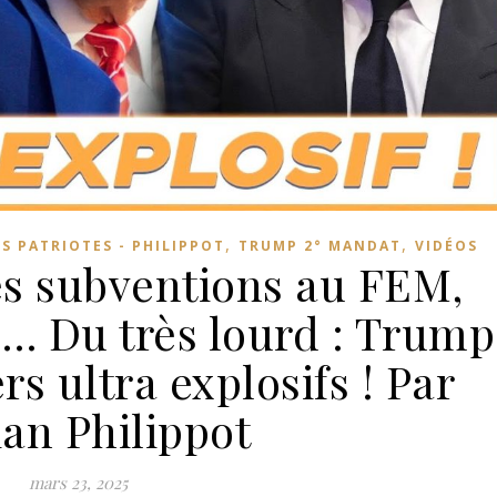
,
,
ES PATRIOTES - PHILIPPOT
TRUMP 2° MANDAT
VIDÉOS
des subventions au FEM,
 … Du très lourd : Trump
rs ultra explosifs ! Par
ian Philippot
mars 23, 2025