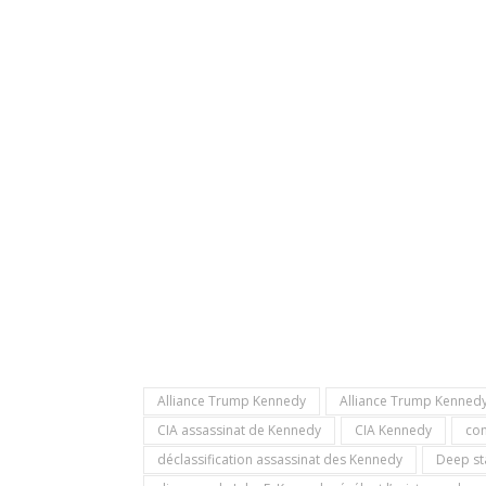
Alliance Trump Kennedy
Alliance Trump Kenned
CIA assassinat de Kennedy
CIA Kennedy
con
déclassification assassinat des Kennedy
Deep st