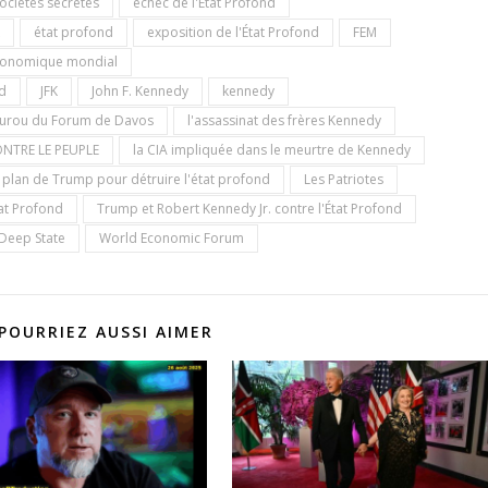
sociétés secrètes
échec de l'État Profond
état profond
exposition de l'État Profond
FEM
onomique mondial
nd
JFK
John F. Kennedy
kennedy
ourou du Forum de Davos
l'assassinat des frères Kennedy
NTRE LE PEUPLE
la CIA impliquée dans le meurtre de Kennedy
 plan de Trump pour détruire l'état profond
Les Patriotes
at Profond
Trump et Robert Kennedy Jr. contre l'État Profond
 Deep State
World Economic Forum
POURRIEZ AUSSI AIMER