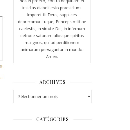
nos in proelio, contra nequitiam et
insidias diaboli esto praesidium.
Imperet illi Deus, supplices
deprecamur: tuque, Princeps militiae
caelestis, in virtute Dei, in infernum
detrude satanam aliosque spiritus
malignos, qui ad perditionem
animarum pervagantur in mundo.
Amen.
:9
s-
ARCHIVES
Archives
CATÉGORIES