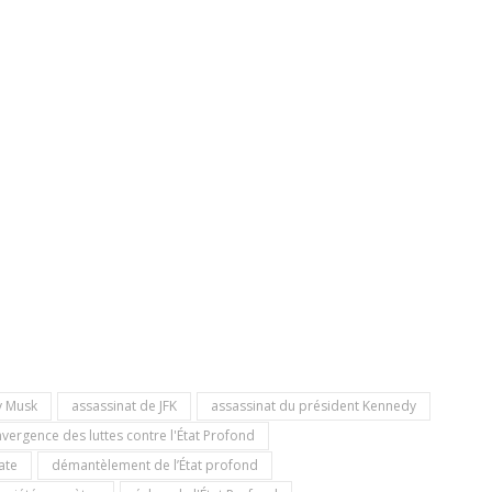
y Musk
assassinat de JFK
assassinat du président Kennedy
vergence des luttes contre l'État Profond
ate
démantèlement de l’État profond