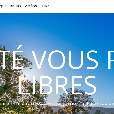
QUE
DIVERS
VIDÉOS
LIENS
ITÉ VOUS
LIBRES
é-information et ressources sur la crise sanitaire et au-de