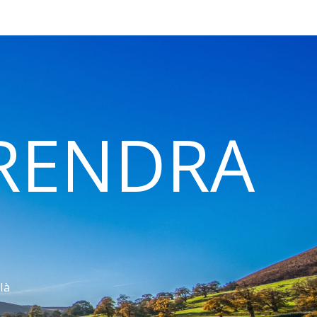
 RENDRA
là