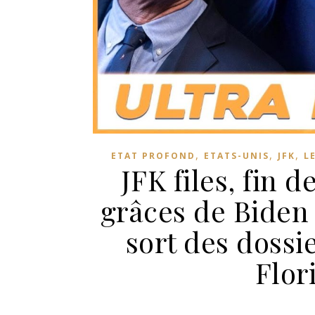
,
,
,
ETAT PROFOND
ETATS-UNIS
JFK
L
JFK files, fin 
grâces de Biden
sort des dossie
Flor