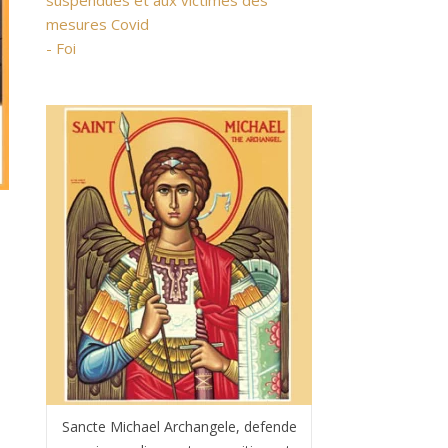
suspendues et aux victimes des
mesures Covid
- Foi
Sancte Michael Archangele, defende