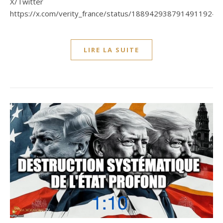
X/Twitter
https://x.com/verity_france/status/1889429387914911924
LIRE LA SUITE