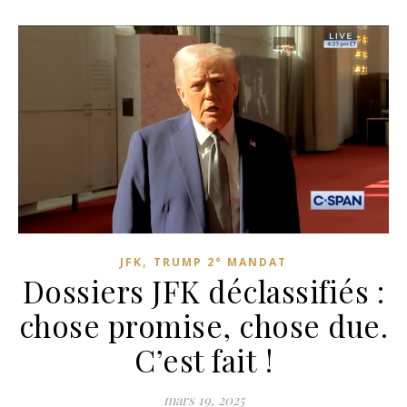
,
JFK
TRUMP 2° MANDAT
Dossiers JFK déclassifiés :
chose promise, chose due.
C’est fait !
mars 19, 2025