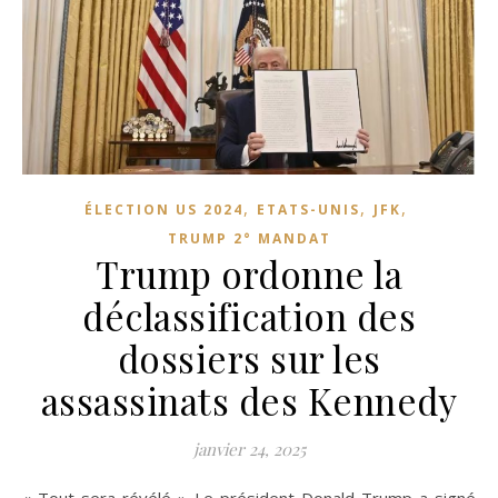
,
,
,
ÉLECTION US 2024
ETATS-UNIS
JFK
TRUMP 2° MANDAT
Trump ordonne la
déclassification des
dossiers sur les
assassinats des Kennedy
janvier 24, 2025
« Tout sera révélé » Le président Donald Trump a signé