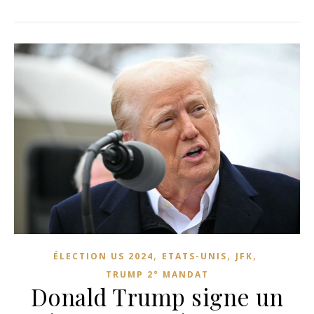
,
,
,
ÉLECTION US 2024
ETATS-UNIS
JFK
TRUMP 2° MANDAT
Donald Trump signe un