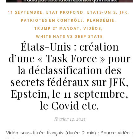
,
,
,
,
11 SEPTEMBRE
ETAT PROFOND
ETATS-UNIS
JFK
,
,
PATRIOTES EN CONTRÔLE
PLANDÉMIE
,
,
TRUMP 2° MANDAT
VIDÉOS
WHITE HATS VS DEEP STATE
États-Unis : création
d’une « Task Force » pour
la déclassification des
secrets fédéraux sur JFK,
Epstein, le 11 septembre,
le Covid etc.
février 12, 2025
Vidéo sous-titrée français (durée 2 min) : Source vidéo :