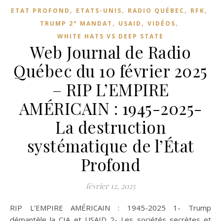
,
,
,
,
ETAT PROFOND
ETATS-UNIS
RADIO QUÉBEC
RFK
,
,
,
TRUMP 2° MANDAT
USAID
VIDÉOS
WHITE HATS VS DEEP STATE
Web Journal de Radio
Québec du 10 février 2025
– RIP L’EMPIRE
AMÉRICAIN : 1945-2025-
La destruction
systématique de l’État
Profond
février 12, 2025
RIP L’EMPIRE AMÉRICAIN : 1945-2025 1- Trump
démantèle la CIA et USAID 2- Les sociétés secrètes et