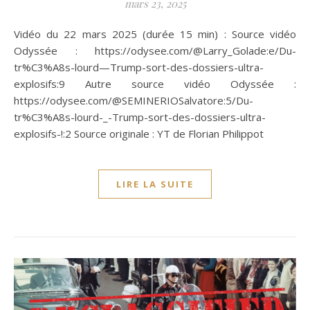
mars 23, 2025
Vidéo du 22 mars 2025 (durée 15 min) : Source vidéo
Odyssée : https://odysee.com/@Larry_Golade:e/Du-
tr%C3%A8s-lourd—Trump-sort-des-dossiers-ultra-
explosifs:9 Autre source vidéo Odyssée :
https://odysee.com/@SEMINERIOSalvatore:5/Du-
tr%C3%A8s-lourd-_-Trump-sort-des-dossiers-ultra-
explosifs-!:2 Source originale : YT de Florian Philippot
LIRE LA SUITE