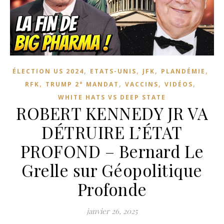
,
,
,
,
ÉLECTION US 2024
ETATS-UNIS
JFK
PLANDÉMIE
,
,
,
,
RFK
TRUMP 2° MANDAT
VACCINS
VIDÉOS
WHITE HATS VS DEEP STATE
ROBERT KENNEDY JR VA
DÉTRUIRE L’ÉTAT
PROFOND – Bernard Le
Grelle sur Géopolitique
Profonde
janvier 26, 2025