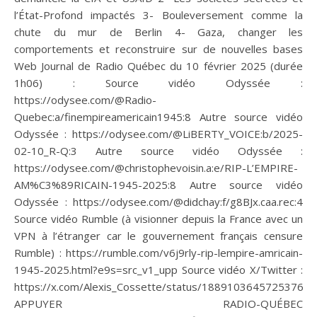
l’État-Profond impactés 3- Bouleversement comme la
chute du mur de Berlin 4- Gaza, changer les
comportements et reconstruire sur de nouvelles bases
Web Journal de Radio Québec du 10 février 2025 (durée
1h06) : Source vidéo Odyssée :
https://odysee.com/@Radio-
Quebec:a/finempireamericain1945:8 Autre source vidéo
Odyssée : https://odysee.com/@LiBERTY_VOICE:b/2025-
02-10_R-Q:3 Autre source vidéo Odyssée :
https://odysee.com/@christophevoisin.a:e/RIP-L’EMPIRE-
AM%C3%89RICAIN-1945-2025:8 Autre source vidéo
Odyssée : https://odysee.com/@didchay:f/g8BJx.caa.rec:4
Source vidéo Rumble (à visionner depuis la France avec un
VPN à l’étranger car le gouvernement français censure
Rumble) : https://rumble.com/v6j9rly-rip-lempire-amricain-
1945-2025.html?e9s=src_v1_upp Source vidéo X/Twitter :
https://x.com/Alexis_Cossette/status/18891036457253765
APPUYER RADIO-QUÉBEC