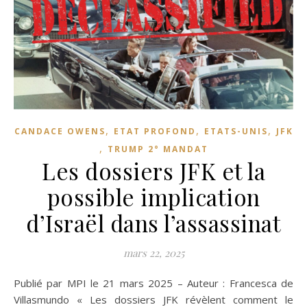
,
,
,
CANDACE OWENS
ETAT PROFOND
ETATS-UNIS
JFK
,
TRUMP 2° MANDAT
Les dossiers JFK et la
possible implication
d’Israël dans l’assassinat
mars 22, 2025
Publié par MPI le 21 mars 2025 – Auteur : Francesca de
Villasmundo « Les dossiers JFK révèlent comment le