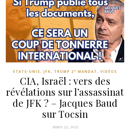
,
,
,
ETATS-UNIS
JFK
TRUMP 2° MANDAT
VIDÉOS
CIA, Israël : vers des
révélations sur l’assassinat
de JFK ? – Jacques Baud
sur Tocsin
mars 22, 2025