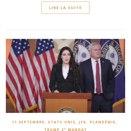
LIRE LA SUITE
,
,
,
,
11 SEPTEMBRE
ETATS-UNIS
JFK
PLANDÉMIE
TRUMP 2° MANDAT