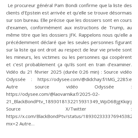
Le procureur général Pam Bondi confirme que la liste des
clients d’Epstein est arrivée et qu’elle se trouve désormais
sur son bureau. Elle précise que les dossiers sont en cours
d’examen, conformément aux instructions de Trump, au
même titre que les dossiers JFK. Rappelons nous qu’elle a
précédemment déclaré que les seules personnes figurant
sur la liste qui ont droit au respect de leur vie privée sont
les mineurs, les victimes ou les personnes qui coopèrent
et c’est probablement ça qu’ils sont en train d’examiner.
Vidéo du 21 février 2025 (durée 0:26 min) : Source vidéo
Odyssée : https://odysee.com/@didchay:f/IMG_2285:e
Autre source vidéo Odyssée :
https://odysee.com/@laovarnika:f/2025-02-
21_BlackBondPtv_1893018132215931349_WpD6BjgKkqrjrP
Source X/Twitter :
https://x.com/BlackBondPtv/status/1893023333769453820?
mx=2 Autre…