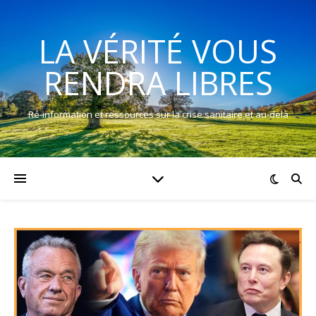
LA VÉRITÉ VOUS
RENDRA LIBRES
Ré-information et ressources sur la crise sanitaire et au-delà