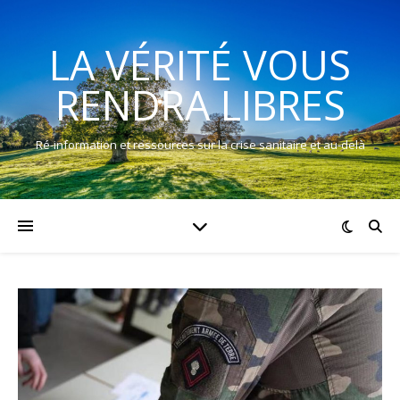
LA VÉRITÉ VOUS
RENDRA LIBRES
Ré-information et ressources sur la crise sanitaire et au-delà