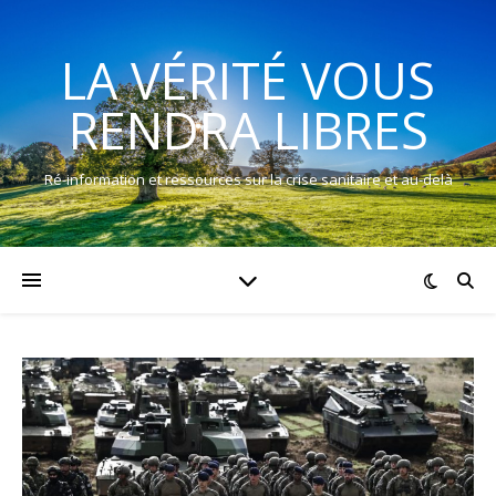
LA VÉRITÉ VOUS
RENDRA LIBRES
Ré-information et ressources sur la crise sanitaire et au-delà