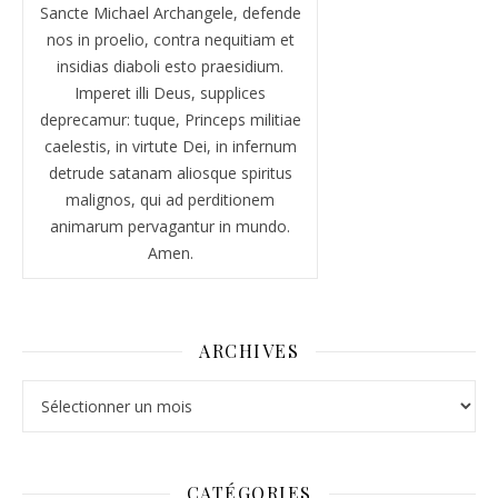
Sancte Michael Archangele, defende
nos in proelio, contra nequitiam et
insidias diaboli esto praesidium.
Imperet illi Deus, supplices
deprecamur: tuque, Princeps militiae
caelestis, in virtute Dei, in infernum
detrude satanam aliosque spiritus
malignos, qui ad perditionem
animarum pervagantur in mundo.
Amen.
ARCHIVES
Archives
CATÉGORIES