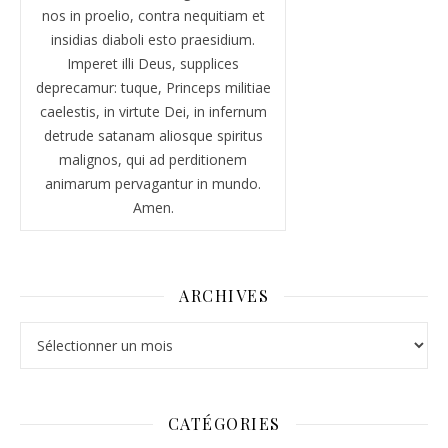
nos in proelio, contra nequitiam et
insidias diaboli esto praesidium.
Imperet illi Deus, supplices
deprecamur: tuque, Princeps militiae
caelestis, in virtute Dei, in infernum
detrude satanam aliosque spiritus
malignos, qui ad perditionem
animarum pervagantur in mundo.
Amen.
ARCHIVES
Archives
CATÉGORIES