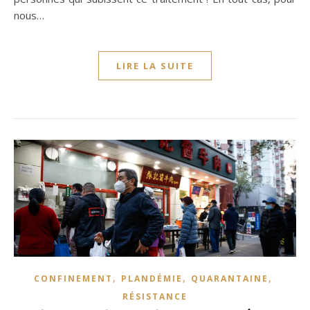
nous…
LIRE LA SUITE
,
,
,
CONFINEMENT
PLANDÉMIE
QUARANTAINE
RÉSISTANCE