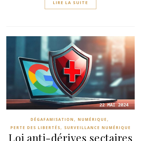
LIRE LA SUITE
,
,
DÉGAFAMISATION
NUMÉRIQUE
,
PERTE DES LIBERTÉS
SURVEILLANCE NUMÉRIQUE
Loi anti-dérives sectaires