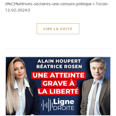
d%C3%A9rives-sectaires–une-censure-politique-!-Tocsin-
12-02-2024:3
LIRE LA SUITE