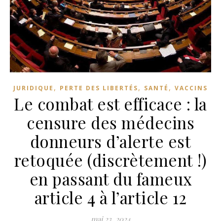
,
,
,
JURIDIQUE
PERTE DES LIBERTÉS
SANTÉ
VACCINS
Le combat est efficace : la
censure des médecins
donneurs d’alerte est
retoquée (discrètement !)
en passant du fameux
article 4 à l’article 12
mai 23, 2024