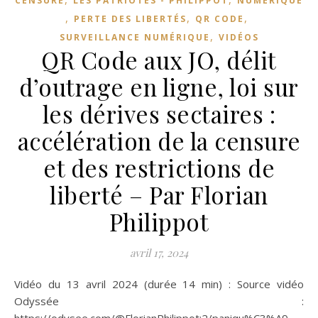
CENSURE
LES PATRIOTES - PHILIPPOT
NUMÉRIQUE
,
,
,
PERTE DES LIBERTÉS
QR CODE
,
SURVEILLANCE NUMÉRIQUE
VIDÉOS
QR Code aux JO, délit
d’outrage en ligne, loi sur
les dérives sectaires :
accélération de la censure
et des restrictions de
liberté – Par Florian
Philippot
avril 17, 2024
Vidéo du 13 avril 2024 (durée 14 min) : Source vidéo
Odyssée :
https://odysee.com/@FlorianPhilippot:2/paniqu%C3%A9,-