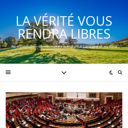
LA VÉRITÉ VOUS
RENDRA LIBRES
Ré-information et ressources sur la crise sanitaire et au-delà