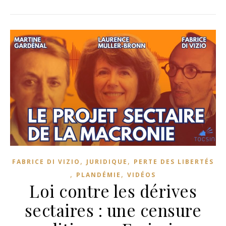
,
,
FABRICE DI VIZIO
JURIDIQUE
PERTE DES LIBERTÉS
,
,
PLANDÉMIE
VIDÉOS
Loi contre les dérives
sectaires : une censure