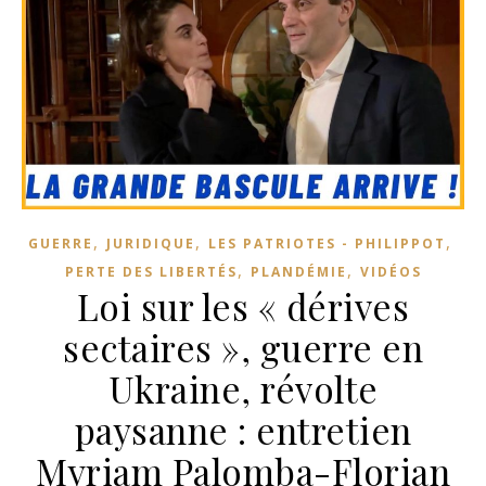
,
,
,
GUERRE
JURIDIQUE
LES PATRIOTES - PHILIPPOT
,
,
PERTE DES LIBERTÉS
PLANDÉMIE
VIDÉOS
Loi sur les « dérives
sectaires », guerre en
Ukraine, révolte
paysanne : entretien
Myriam Palomba-Florian