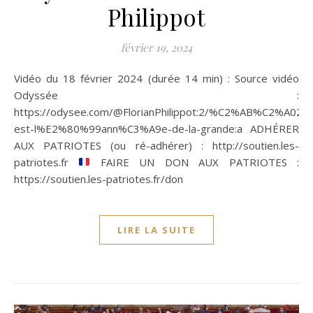
Philippot
février 19, 2024
Vidéo du 18 février 2024 (durée 14 min) : Source vidéo
Odyssée :
https://odysee.com/@FlorianPhilippot:2/%C2%AB%C2%A020
est-l%E2%80%99ann%C3%A9e-de-la-grande:a ADHÉRER
AUX PATRIOTES (ou ré-adhérer) : http://soutien.les-
patriotes.fr
FAIRE UN DON AUX PATRIOTES :
https://soutien.les-patriotes.fr/don
LIRE LA SUITE