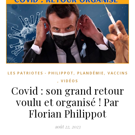
,
,
LES PATRIOTES - PHILIPPOT
PLANDÉMIE
VACCINS
,
VIDÉOS
Covid : son grand retour
voulu et organisé ! Par
Florian Philippot
août 22, 2023