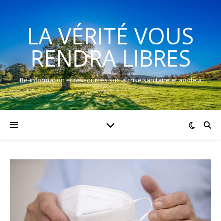
LA VÉRITÉ VOUS
RENDRA LIBRES
Ré-information et ressources sur la crise sanitaire et au-delà