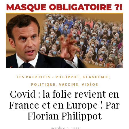
,
,
LES PATRIOTES - PHILIPPOT
PLANDÉMIE
,
,
POLITIQUE
VACCINS
VIDÉOS
Covid : la folie revient en
France et en Europe ! Par
Florian Philippot
octobre 5, 2022