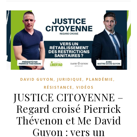
,
,
,
DAVID GUYON
JURIDIQUE
PLANDÉMIE
,
RÉSISTANCE
VIDÉOS
JUSTICE CITOYENNE –
Regard croisé Pierrick
Thévenon et Me David
Guyon : vers un