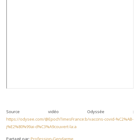
Source vidéo Odyssée :
https://odysee.com/@EpochTimesFrance:b/vaccins-covid-%C2%AB-
j%E2%80%99ai-d%C3%A9couvert-la:a
Partagé par:
Profession-Gendarme