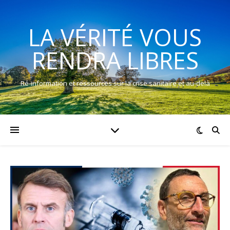
LA VÉRITÉ VOUS
RENDRA LIBRES
Ré-information et ressources sur la crise sanitaire et au-delà