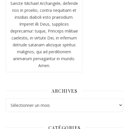
Sancte Michael Archangele, defende
nos in proelio, contra nequitiam et
insidias diaboli esto praesidium.
Imperet illi Deus, supplices
deprecamur: tuque, Princeps militiae
caelestis, in virtute Dei, in infernum
detrude satanam aliosque spiritus
malignos, qui ad perditionem
animarum pervagantur in mundo.
Amen.
ARCHIVES
Archives
CATÉGORIES