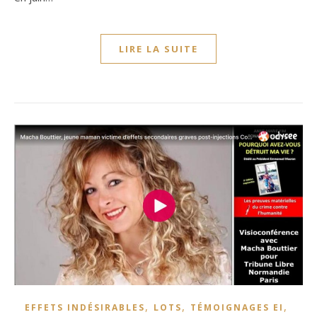
LIRE LA SUITE
,
,
,
EFFETS INDÉSIRABLES
LOTS
TÉMOIGNAGES EI