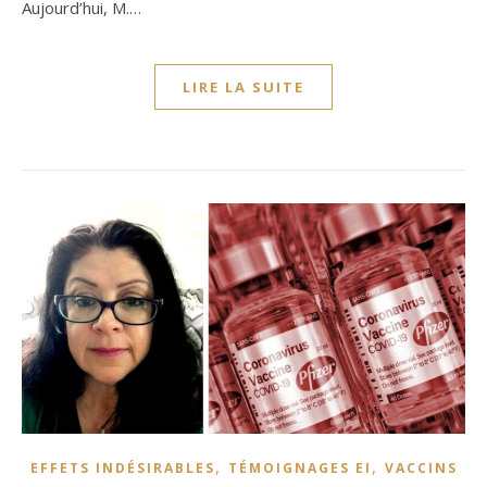
Aujourd’hui, M.…
LIRE LA SUITE
,
,
EFFETS INDÉSIRABLES
TÉMOIGNAGES EI
VACCINS