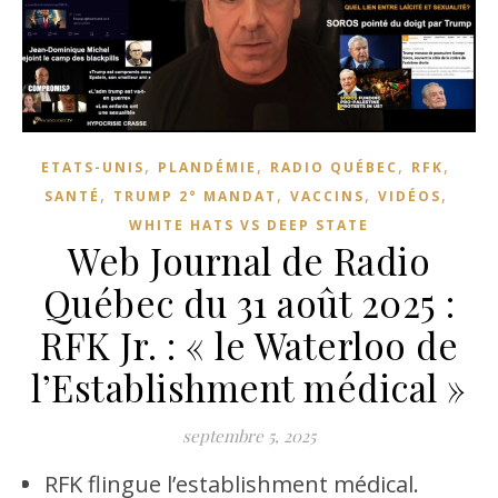
,
,
,
,
ETATS-UNIS
PLANDÉMIE
RADIO QUÉBEC
RFK
,
,
,
,
SANTÉ
TRUMP 2° MANDAT
VACCINS
VIDÉOS
WHITE HATS VS DEEP STATE
Web Journal de Radio
Québec du 31 août 2025 :
RFK Jr. : « le Waterloo de
l’Establishment médical »
septembre 5, 2025
RFK flingue l’establishment médical.