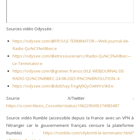
Sources vidéo Odyssée :
https://odysee.com/@Fifi:5/LE-TERMINATOR—Web-journal-de-
Radio-Qu%C3%A9bec:e
https://odysee.com/@etresouverain:c/Radio-Qu%C3%A9bec—
Le-Terminator:e
https://odysee.com/@granier.francis:0/LE-WEBJOURNAL-DE-
RADIO-QU%C3%89BEC-24-08-2025-R%C3%89VOLUTION-:4
https://odysee.com/@didchay:f/xgAJ9QyOwNYro9Id:e
Source X/Twitter :
https://x.com/Alexis_Cossette/status/1962295695374983487
Source vidéo Rumble (accessible depuis la France avec un VPN à
l’étranger car le gouvernement français censure la plateforme
Rumble) :
https://rumble.com/v6ybrm6-le-terminator.html?