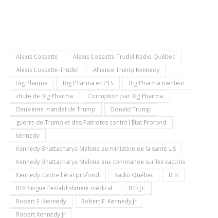
Alexis Cossette
Alexis Cossette Trudel Radio Québec
Alexis Cossette-Trudel
Alliance Trump Kennedy
Big Pharma
Big Pharma en PLS
Big Pharma menteur
chute de Big Pharma
Corruption par Big Pharma
Deuxième mandat de Trump
Donald Trump
guerre de Trump et des Patriotes contre l'État Profond
kennedy
Kennedy Bhattacharya Malone au ministère de la santé US
Kennedy Bhattacharya Malone aux commande sur les vaccins
Kennedy contre l'état profond
Radio Québec
RFK
RFK flingue l'establishment médical.
RFK Jr.
Robert F. Kennedy
Robert F. Kennedy Jr
Robert Kennedy Jr