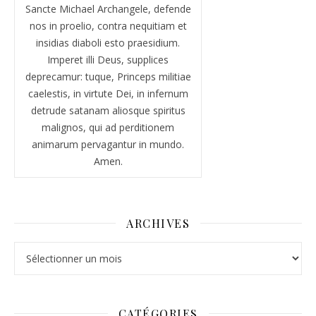
Sancte Michael Archangele, defende
nos in proelio, contra nequitiam et
insidias diaboli esto praesidium.
Imperet illi Deus, supplices
deprecamur: tuque, Princeps militiae
caelestis, in virtute Dei, in infernum
detrude satanam aliosque spiritus
malignos, qui ad perditionem
animarum pervagantur in mundo.
Amen.
ARCHIVES
Archives
CATÉGORIES