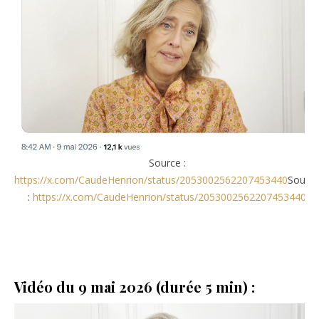
Source :
https://x.com/CaudeHenrion/status/2053002562207453440
Sourc
:
https://x.com/CaudeHenrion/status/2053002562207453440
Vidéo du 9 mai 2026 (durée 5 min) :