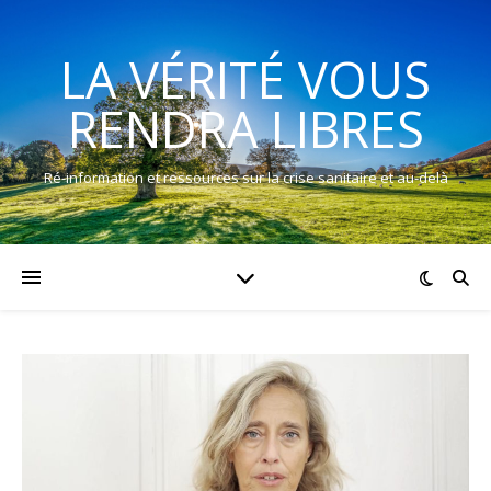
LA VÉRITÉ VOUS
RENDRA LIBRES
Ré-information et ressources sur la crise sanitaire et au-delà